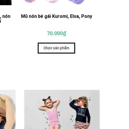
, nón
Mũ nón bé gái Kuromi, Elsa, Pony
Mũ nón cho 
i
70.000₫
Chọn sản phẩm
Ch