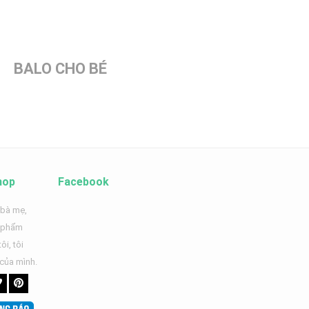
BALO CHO BÉ
hop
Facebook
 bà mẹ,
n phẩm
ôi, tôi
 của mình.