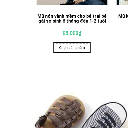
Mũ nón vành mềm cho bé trai bé
Mũ l
gái sơ sinh 6 tháng đến 1-2 tuổi
95.000₫
Chọn sản phẩm