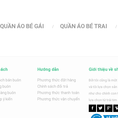
QUẦN ÁO BÉ GÁI
QUẦN ÁO BÉ TRAI
sách
Hướng dẫn
Giới thiệu về s
ách bán buôn
Phương thức đặt hàng
Bởi tôi cũng là một
g buôn
Chính sách đổi trả
và tôi lựa chọn sả
hàng buôn
Phương thức thanh toán
như cho chính con t
 ý kiến
Phương thức vận chuyển
lựa chọn từ trái tim