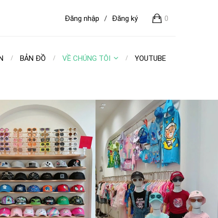
Đăng nhập
/
Đăng ký
0
N
BẢN ĐỒ
VỀ CHÚNG TÔI
YOUTUBE