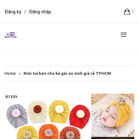
Đăng ký
/
Đăng nhập
0
Home
»
Nón turban cho bé gái sơ sinh giá rẻ TPHCM