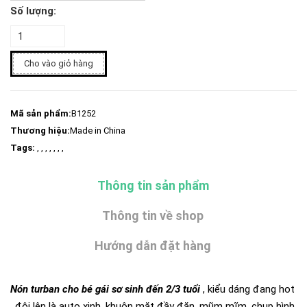
Số lượng:
Cho vào giỏ hàng
Mã sản phẩm:
B1252
Thương hiệu:
Made in China
Tags:
, , , , , , ,
Thông tin sản phẩm
Thông tin về shop
Hướng dẫn đặt hàng
Nón turban cho bé gái sơ sinh đến 2/3 tuổi
, kiểu dáng đang hot
, đội lên là auto xinh, khuôn mặt đầy đặn, mũm mĩm, chụp hình