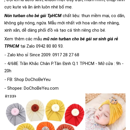
cực kute và ăn ảnh luôn nhé bố mẹ.
Nón turban cho bé gái TpHCM
chất liệu: thun mềm mại, co dãn,
không gây nóng, ngứa. Mẫu mới nhất với hoa văn nhẹ nhàng,
xinh xắn, dễ dàng phối đồ và tạo cá tính riêng cho bé.
Xem thêm các mẫu
mũ nón turban cho bé gái sơ sinh giá rẻ
TPHCM
tại Zalo 0942 80 80 93.
- Zalo kho sỉ Since 2009: 0917 28 27 68
- 4/68E Trần Khắc Chân P.Tân Định Q.1 TPHCM - Mở cửa : 9h -
20h
- FB: Shop DoChoBeYeu
- Shopee: DoChoBeYeu.com