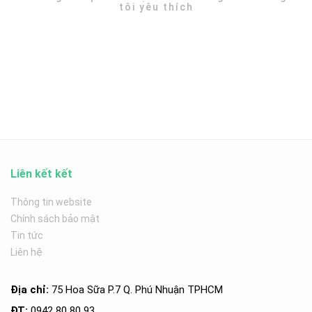
tôi yêu thích
Liên kết kết
Thông tin website
Chính sách bảo mật
Tin tức
Liên hệ
Địa chỉ:
75 Hoa Sữa P.7 Q. Phú Nhuận TPHCM
ĐT:
0942 80 80 93