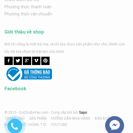
Phương thức thanh toán
Phương thức vận chuyển
Giới thiệu về shop
Bởi tôi cũng là một bà mẹ, và tôi lựa chọn sản phẩm như cho chính con
tôi, tôi lựa chọn từ trái tim của mình.
Facebook
© 2015 - DoChoBeYeu.com -
Cung cấp bởi
bởi
Sapo
TRANG CHỦ
SẢN PHẨM
HƯỚNG DẪN MUA HÀNG
BÁN BUÔN
BẢN ĐỒ
VỀ CHÚNG TÔI
YOUTUBE