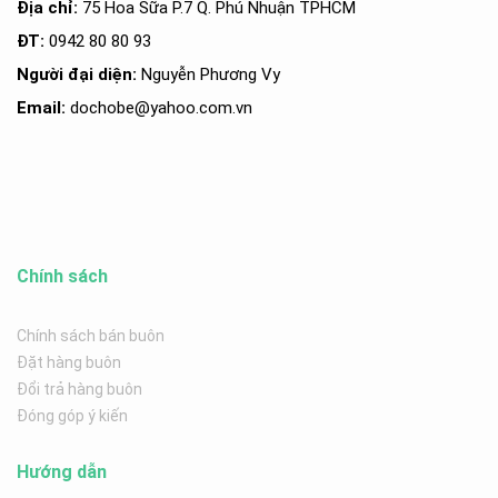
Địa chỉ:
75 Hoa Sữa P.7 Q. Phú Nhuận TPHCM
ĐT:
0942 80 80 93
Người đại diện:
Nguyễn Phương Vy
Email:
dochobe
@yahoo.com.v
n
Chính sách
Chính sách bán buôn
Đặt hàng buôn
Đổi trả hàng buôn
Đóng góp ý kiến
Hướng dẫn