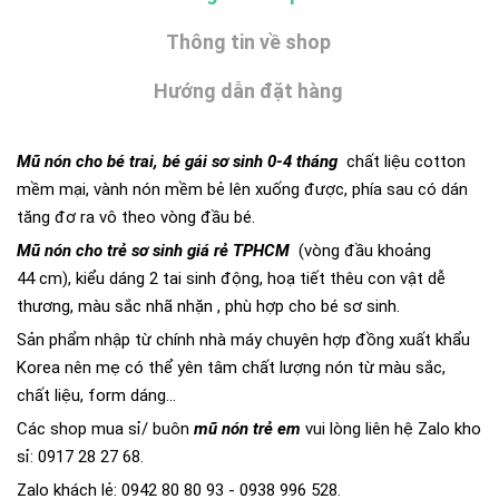
Thông tin về shop
Hướng dẫn đặt hàng
Mũ nón cho bé trai, bé gái sơ sinh 0-4 tháng
chất liệu cotton
mềm mại, vành nón mềm bẻ lên xuống được, phía sau có dán
tăng đơ ra vô theo vòng đầu bé.
Mũ nón cho trẻ sơ sinh giá rẻ TPHCM
(vòng đầu khoảng
44 cm), kiểu dáng 2 tai sinh động, hoạ tiết thêu con vật dễ
thương, màu sắc nhã nhặn , phù hợp cho bé sơ sinh.
Sản phẩm nhập từ chính nhà máy chuyên hợp đồng xuất khẩu
Korea nên mẹ có thể yên tâm chất lượng nón từ màu sắc,
chất liệu, form dáng...
Các shop mua sỉ/ buôn
mũ nón trẻ em
vui lòng liên hệ Zalo kho
sỉ: 0917 28 27 68.
Zalo khách lẻ: 0942 80 80 93 - 0938 996 528.