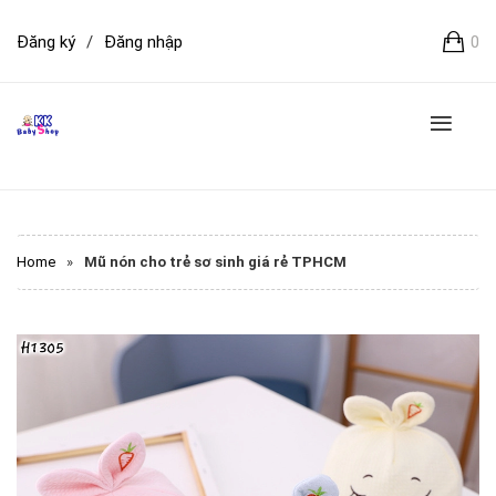
Đăng ký
/
Đăng nhập
0
Home
»
Mũ nón cho trẻ sơ sinh giá rẻ TPHCM