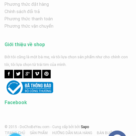
Phương thức đặt hàng
Chính sách đổi trả
Phương thức thanh toán
Phương thức vận chuyển
Giới thiệu về shop
Bởi tôi cũng là một bà mẹ, và tôi lựa chọn sản phẩm như cho chính con
tôi, tôi lựa chọn từ trái tim của mình.
Facebook
© 2015 - DoChoBeYeu.com -
Cung cấp bởi
bởi
Sapo
TRANG CHỦ
SẢN PHẨM
HƯỚNG DẪN MUA HÀNG
BÁN BUÔN