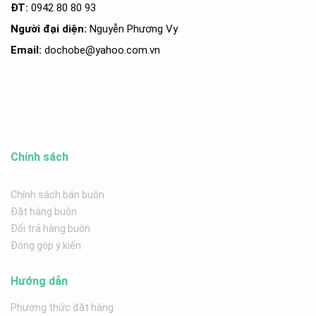
ĐT:
0942 80 80 93
Người đại diện:
Nguyễn Phương Vy
Email:
dochobe
@yahoo.com.v
n
Chính sách
Chính sách bán buôn
Đặt hàng buôn
Đổi trả hàng buôn
Đóng góp ý kiến
Hướng dẫn
Phương thức đặt hàng