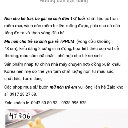
Hướng dẫn đặt hàng
Nón cho bé trai, bé gái sơ sinh đến 1-2 tuổi
chất liệu cotton
mềm mại, vành nón mềm bẻ lên xuống được, phía sau có dán
tăng đơ ra vô theo vòng đầu bé.
Mũ nón cho trẻ sơ sinh giá rẻ TPHCM
(vòng đầu khoảng
48 cm), kiểu dáng 2 sừng sinh động, hoạ tiết thêu con vật dễ
thương, màu sắc nhã nhặn , phù hợp cho bé sơ sinh.
Sản phẩm nhập từ chính nhà máy chuyên hợp đồng xuất khẩu
Korea nên mẹ có thể yên tâm chất lượng nón từ màu sắc,
chất liệu, form dáng...
Các shop mua sỉ/ buôn
mũ nón trẻ em
vui lòng liên hệ Zalo kho
sỉ: 0917 28 27 68.
Zalo khách lẻ: 0942 80 80 93 - 0938 996 528.