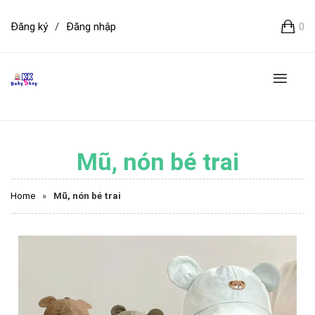
Đăng ký
/
Đăng nhập
0
Mũ, nón bé trai
Home
»
Mũ, nón bé trai