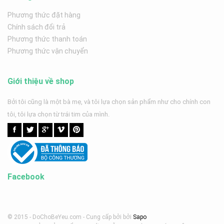
Phương thức đặt hàng
Chính sách đổi trả
Phương thức thanh toán
Phương thức vận chuyển
Giới thiệu về shop
Bởi tôi cũng là một bà mẹ, và tôi lựa chọn sản phẩm như cho chính con
tôi, tôi lựa chọn từ trái tim của mình.
Facebook
© 2015 - DoChoBeYeu.com -
Cung cấp bởi
bởi
Sapo