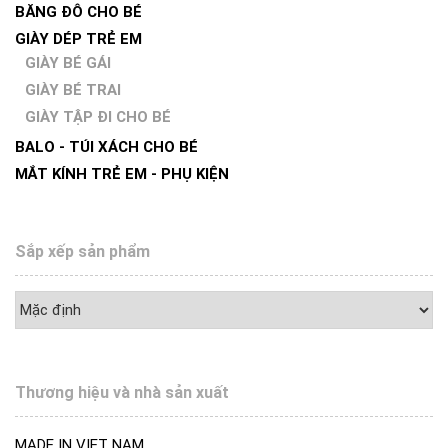
BĂNG ĐÔ CHO BÉ
GIÀY DÉP TRẺ EM
GIÀY BÉ GÁI
GIÀY BÉ TRAI
GIÀY TẬP ĐI CHO BÉ
BALO - TÚI XÁCH CHO BÉ
MẮT KÍNH TRẺ EM - PHỤ KIỆN
Sắp xếp sản phẩm
Thương hiệu và nhà sản xuất
MADE IN VIET NAM