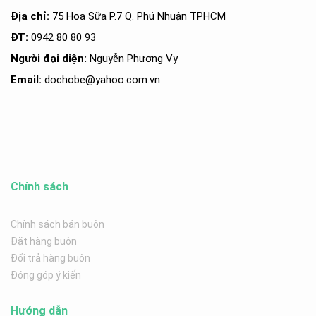
Địa chỉ:
75 Hoa Sữa P.7 Q. Phú Nhuận TPHCM
ĐT:
0942 80 80 93
Người đại diện:
Nguyễn Phương Vy
Email:
dochobe
@yahoo.com.v
n
Chính sách
Chính sách bán buôn
Đặt hàng buôn
Đổi trả hàng buôn
Đóng góp ý kiến
Hướng dẫn