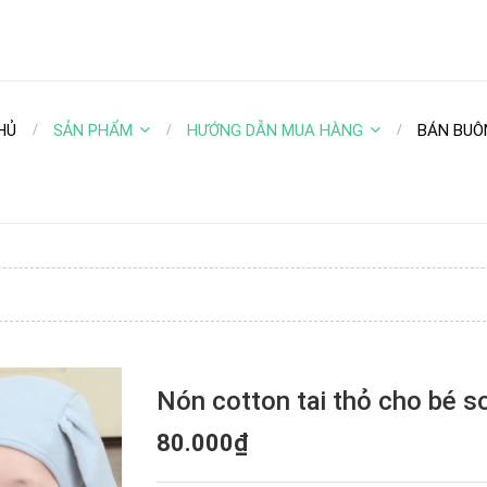
HỦ
SẢN PHẨM
HƯỚNG DẪN MUA HÀNG
BÁN BUÔ
Nón cotton tai thỏ cho bé s
80.000₫