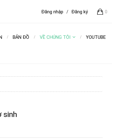
Đăng nhập
/
Đăng ký
0
N
BẢN ĐỒ
VỀ CHÚNG TÔI
YOUTUBE
ơ sinh