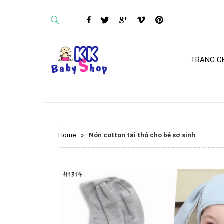
TRANG C
Home
»
Nón cotton tai thỏ cho bé sơ sinh