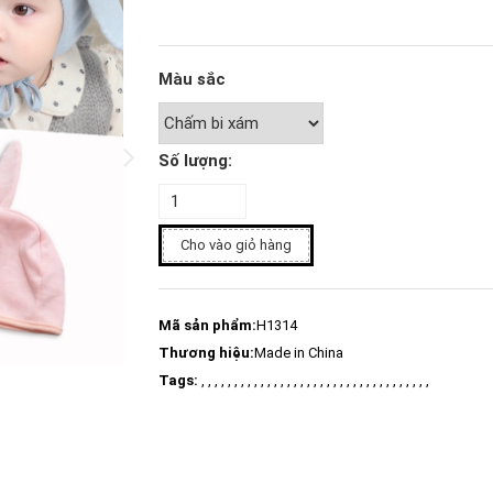
Màu sắc
Số lượng:
Cho vào giỏ hàng
Mã sản phẩm:
H1314
Thương hiệu:
Made in China
Tags:
, , , , , , , , , , , , , , , , , , , , , , , , , , , , , , , , , , ,