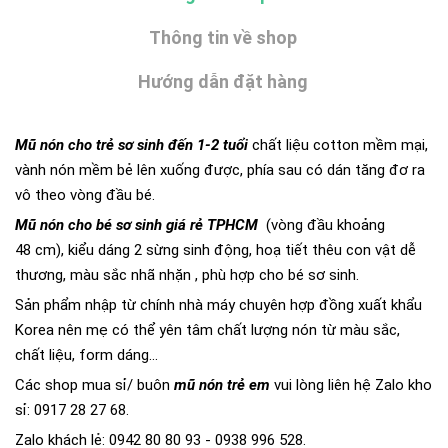
Thông tin về shop
Hướng dẫn đặt hàng
Mũ nón cho trẻ sơ sinh đến 1-2 tuổi
chất liệu cotton mềm mại,
vành nón mềm bẻ lên xuống được, phía sau có dán tăng đơ ra
vô theo vòng đầu bé.
Mũ nón cho bé sơ sinh giá rẻ TPHCM
(vòng đầu khoảng
48 cm), kiểu dáng 2 sừng sinh động, hoạ tiết thêu con vật dễ
thương, màu sắc nhã nhặn , phù hợp cho bé sơ sinh.
Sản phẩm nhập từ chính nhà máy chuyên hợp đồng xuất khẩu
Korea nên mẹ có thể yên tâm chất lượng nón từ màu sắc,
chất liệu, form dáng...
Các shop mua sỉ/ buôn
mũ nón trẻ em
vui lòng liên hệ Zalo kho
sỉ: 0917 28 27 68.
Zalo khách lẻ: 0942 80 80 93 - 0938 996 528.