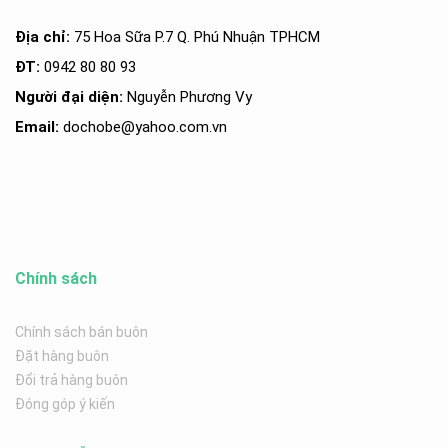
Địa chỉ:
75 Hoa Sữa P.7 Q. Phú Nhuận TPHCM
ĐT:
0942 80 80 93
Người đại diện:
Nguyễn Phương Vy
Email:
dochobe
@yahoo.com.v
n
Chính sách
Chính sách bán buôn
Đặt hàng buôn
Đổi trả hàng buôn
Đóng góp ý kiến