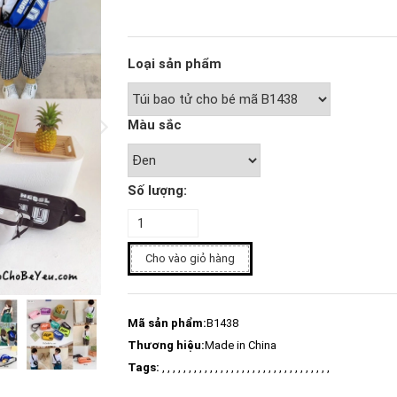
Loại sản phẩm
Màu sắc
Số lượng:
Cho vào giỏ hàng
Mã sản phẩm:
B1438
Thương hiệu:
Made in China
Tags:
, , , , , , , , , , , , , , , , , , , , , , , , , , , , , , , ,