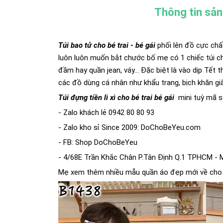
Thông tin sả
Túi bao tử cho bé trai - bé gái
phối lên đồ cực chấ
luôn luôn muốn bắt chước bố mẹ có 1 chiếc túi ch
đầm hay quần jean, váy... Đặc biệt là vào dịp Tết t
các đồ dùng cá nhân như khẩu trang, bịch khăn giấy
Túi đựng tiền lì xì cho bé trai bé gái
mini tuỳ mã s
- Zalo khách lẻ 0942 80 80 93
- Zalo kho sỉ Since 2009: DoChoBeYeu.com
- FB: Shop DoChoBeYeu
- 4/68E Trần Khắc Chân P.Tân Định Q.1 TPHCM - 
Mẹ xem thêm nhiều mẫu quần áo đẹp mới về cho 