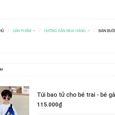
HỦ
SẢN PHẨM
HƯỚNG DẪN MUA HÀNG
BÁN BUÔ
CM
Túi bao tử cho bé trai - bé 
115.000₫