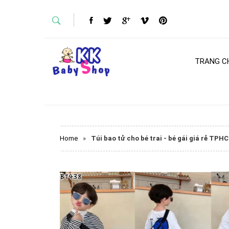
TRANG C
Home
»
Túi bao tử cho bé trai - bé gái giá rẻ TPH