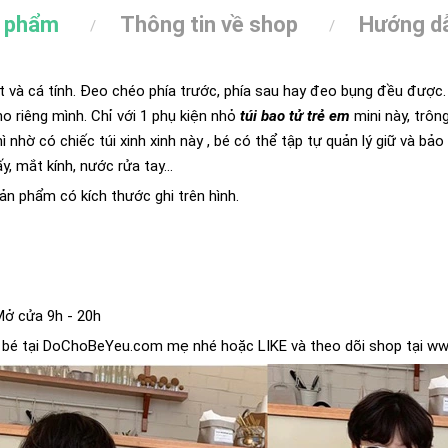
n phẩm
Thông tin về shop
Hướng dẫ
t và cá tính. Đeo chéo phía trước, phía sau hay đeo bụng đều được.
o riêng mình. Chỉ với 1 phụ kiện nhỏ
túi bao tử trẻ em
mini này, trô
hì nhờ có chiếc túi xinh xinh này , bé có thể tập tự quản lý giữ và bảo
, mắt kính, nước rửa tay...
ản phẩm có kích thước ghi trên hình.
Mở cửa 9h - 20h
bé tại
DoChoBeYeu.com
mẹ nhé hoặc LIKE và theo dõi shop tại
ww