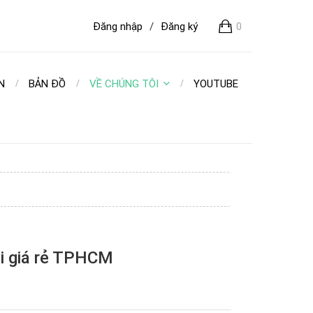
Đăng nhập
/
Đăng ký
0
N
BẢN ĐỒ
VỀ CHÚNG TÔI
YOUTUBE
gái giá rẻ TPHCM