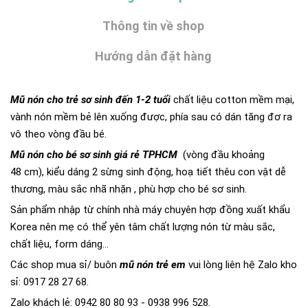
Thông tin về shop
Hướng dẫn đặt hàng
Mũ nón cho trẻ sơ sinh đến 1-2 tuổi
chất liệu cotton mềm mại,
vành nón mềm bẻ lên xuống được, phía sau có dán tăng đơ ra
vô theo vòng đầu bé.
Mũ nón cho bé sơ sinh giá rẻ TPHCM
(vòng đầu khoảng
48 cm), kiểu dáng 2 sừng sinh động, hoạ tiết thêu con vật dễ
thương, màu sắc nhã nhặn , phù hợp cho bé sơ sinh.
Sản phẩm nhập từ chính nhà máy chuyên hợp đồng xuất khẩu
Korea nên mẹ có thể yên tâm chất lượng nón từ màu sắc,
chất liệu, form dáng...
Các shop mua sỉ/ buôn
mũ nón trẻ em
vui lòng liên hệ Zalo kho
sỉ: 0917 28 27 68.
Zalo khách lẻ: 0942 80 80 93 - 0938 996 528.