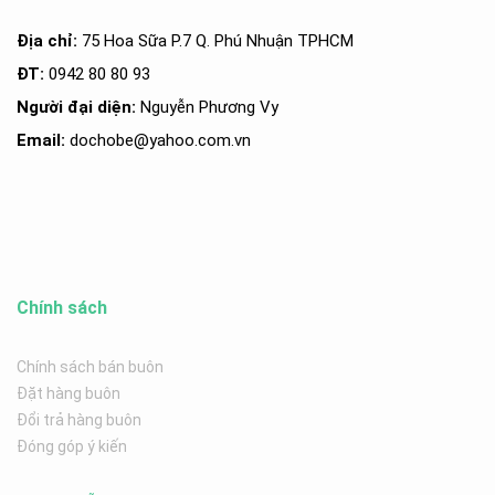
Địa chỉ:
75 Hoa Sữa P.7 Q. Phú Nhuận TPHCM
ĐT:
0942 80 80 93
Người đại diện:
Nguyễn Phương Vy
Email:
dochobe
@yahoo.com.v
n
Chính sách
Chính sách bán buôn
Đặt hàng buôn
Đổi trả hàng buôn
Đóng góp ý kiến