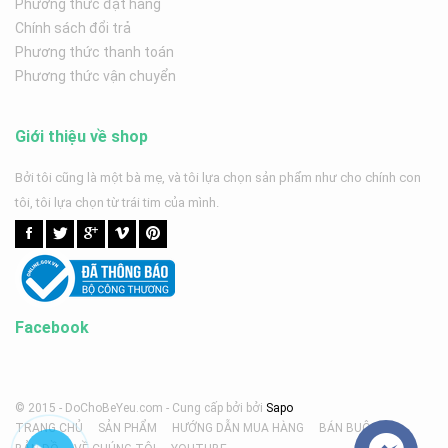
Phương thức đặt hàng
Chính sách đổi trả
Phương thức thanh toán
Phương thức vận chuyển
Giới thiệu về shop
Bởi tôi cũng là một bà mẹ, và tôi lựa chọn sản phẩm như cho chính con
tôi, tôi lựa chọn từ trái tim của mình.
Facebook
© 2015 - DoChoBeYeu.com -
Cung cấp bởi
bởi
Sapo
TRANG CHỦ
SẢN PHẨM
HƯỚNG DẪN MUA HÀNG
BÁN BUÔN