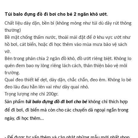
Túi balo đựng đồ đi bơi cho bé 2 ngăn khô ướt.
Chất liệu dày dặn, bền bỉ (không mỏng như túi dù dây rút thông
thường)
Bề mặt chống thấm nước, thoải mái đặt để ở khu vực ướt như
hồ bơi, cát biển, hoặc đi học thêm vào mùa mưa bảo vệ sách
vở.
Bên trong phân chia 2 ngăn đồ khô, đồ ướt riêng biệt. Không lo
quên đem bao ny lông riêng lách cách, thân thiện bảo vệ môi
trường.
Quai đeo thiết kế dẹt, dày dặn, chắc chắn, đeo êm. Không lo bé
đeo lâu đau hằn lên vai như dây quai nhỏ.
Trọng lượng nhẹ chỉ 200gr.
Sản phẩm
túi balo đựng đồ đi bơi cho bé
không chỉ thích hợp
để đi bơi, đi biển mà còn cho các chuyến dã ngoại ngắn trong
ngày, đi học thêm…
- Để được tư vấn thêm và cập nhật những mẫu mới nhất shop