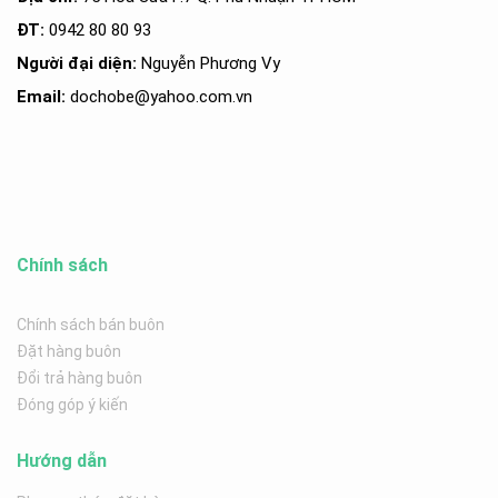
ĐT:
0942 80 80 93
Người đại diện:
Nguyễn Phương Vy
Email:
dochobe
@yahoo.com.v
n
Chính sách
Chính sách bán buôn
Đặt hàng buôn
Đổi trả hàng buôn
Đóng góp ý kiến
Hướng dẫn