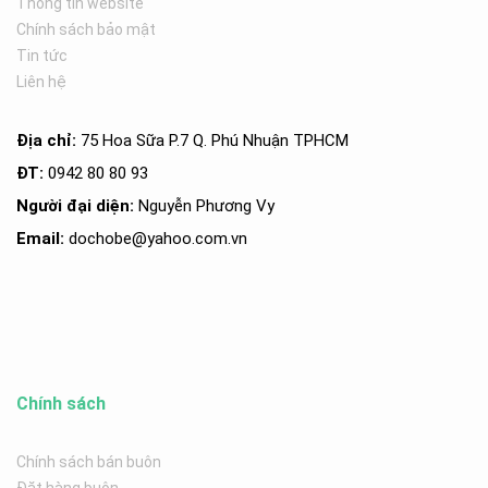
Thông tin website
Chính sách bảo mật
Tin tức
Liên hệ
Địa chỉ:
75 Hoa Sữa P.7 Q. Phú Nhuận TPHCM
ĐT:
0942 80 80 93
Người đại diện:
Nguyễn Phương Vy
Email:
dochobe
@yahoo.com.v
n
Chính sách
Chính sách bán buôn