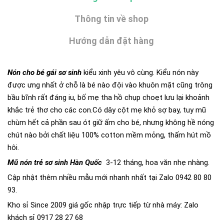
Thông tin về shop
Hướng dẫn đặt hàng
Nón cho bé gái sơ sinh
kiểu xinh yêu vô cùng. Kiểu nón này
được ưng nhất ở chỗ là bé nào đội vào khuôn mặt cũng trông
bầu bĩnh rất đáng iu, bố mẹ tha hồ chụp choẹt lưu lại khoảnh
khắc trẻ thơ cho các con.Có dây cột mẹ khỏ sợ bay, tuy mũ
chùm hết cả phần sau ót giữ ấm cho bé, nhưng không hề nóng
chút nào bởi chất liệu 100% cotton mềm mỏng, thấm hút mồ
hôi.
Mũ nón trẻ sơ sinh Hàn Quốc
3-12 tháng, hoa văn nhẹ nhàng.
Cập nhật thêm nhiều mẫu mới nhanh nhất tại Zalo 0942 80 80
93.
Kho sỉ Since 2009 giá gốc nhập trực tiếp từ nhà máy: Zalo
khách sỉ 0917 28 27 68