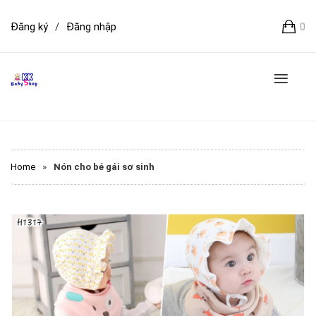
Đăng ký
/
Đăng nhập
0
Home
»
Nón cho bé gái sơ sinh