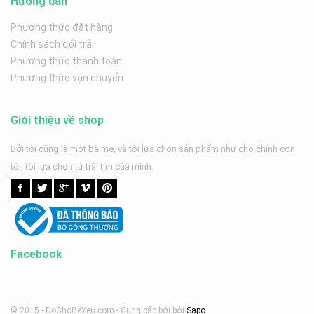
Hướng dẫn
Phương thức đặt hàng
Chính sách đổi trả
Phương thức thanh toán
Phương thức vận chuyển
Giới thiệu về shop
Bởi tôi cũng là một bà mẹ, và tôi lựa chọn sản phẩm như cho chính con
tôi, tôi lựa chọn từ trái tim của mình.
Facebook
© 2015 - DoChoBeYeu.com -
Cung cấp bởi
bởi
Sapo