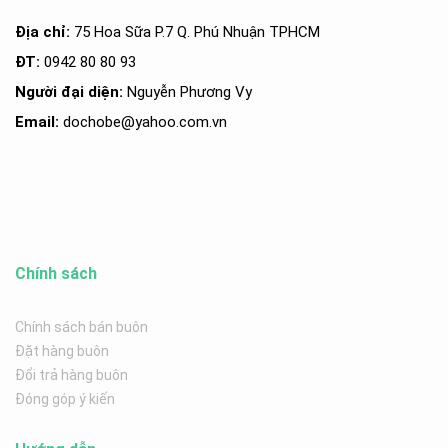
Địa chỉ:
75 Hoa Sữa P.7 Q. Phú Nhuận TPHCM
ĐT:
0942 80 80 93
Người đại diện:
Nguyễn Phương Vy
Email:
dochobe
@yahoo.com.v
n
Chính sách
Chính sách bán buôn
Đặt hàng buôn
Đổi trả hàng buôn
Đóng góp ý kiến