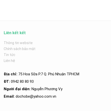
Liên kết kết
Thông tin website
Chính sách bảo mật
Tin tức
Liên hệ
Địa chỉ:
75 Hoa Sữa P.7 Q. Phú Nhuận TPHCM
ĐT:
0942 80 80 93
Người đại diện:
Nguyễn Phương Vy
Email:
dochobe
@yahoo.com.v
n