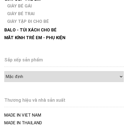
GIÀY BÉ GÁI
GIÀY BÉ TRAI
GIÀY TẬP ĐI CHO BÉ
BALO - TÚI XÁCH CHO BÉ
MẮT KÍNH TRẺ EM - PHỤ KIỆN
Sắp xếp sản phẩm
Thương hiệu và nhà sản xuất
MADE IN VIET NAM
MADE IN THAILAND