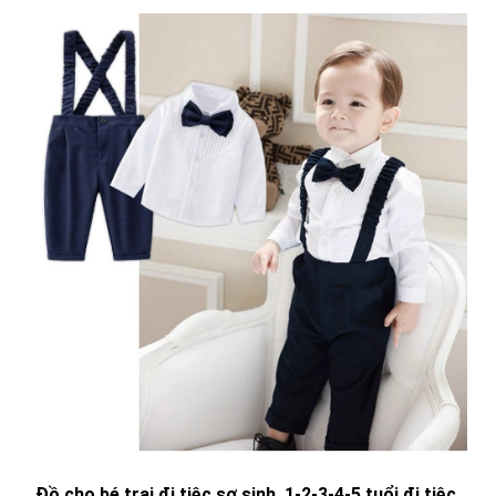
Đồ cho bé trai đi tiệc sơ sinh, 1-2-3-4-5 tuổi đi tiệc,