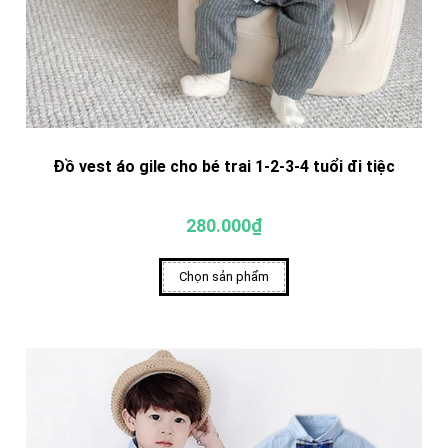
Đồ vest áo gile cho bé trai 1-2-3-4 tuổi đi tiệc
280.000₫
Chọn sản phẩm