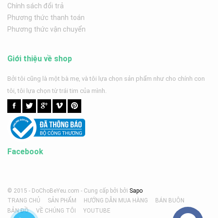
Chính sách đổi trả
Phương thức thanh toán
Phương thức vận chuyển
Giới thiệu về shop
Bởi tôi cũng là một bà mẹ, và tôi lựa chọn sản phẩm như cho chính con
tôi, tôi lựa chọn từ trái tim của mình.
Facebook
© 2015 - DoChoBeYeu.com -
Cung cấp bởi
bởi
Sapo
TRANG CHỦ
SẢN PHẨM
HƯỚNG DẪN MUA HÀNG
BÁN BUÔN
BẢN ĐỒ
VỀ CHÚNG TÔI
YOUTUBE