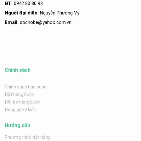
ĐT:
0942 80 80 93
Người đại diện:
Nguyễn Phương Vy
Email:
dochobe
@yahoo.com.v
n
Chính sách
Chính sách bán buôn
Đặt hàng buôn
Đổi trả hàng buôn
Đóng góp ý kiến
Hướng dẫn
Phương thức đặt hàng