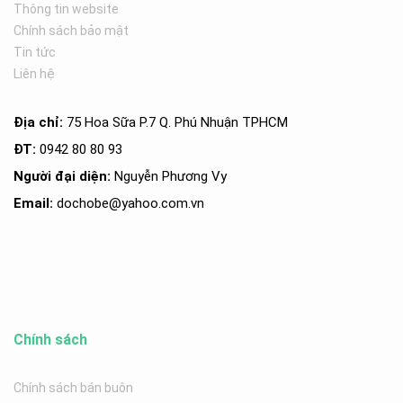
Thông tin website
Chính sách bảo mật
Tin tức
Liên hệ
Địa chỉ:
75 Hoa Sữa P.7 Q. Phú Nhuận TPHCM
ĐT:
0942 80 80 93
Người đại diện:
Nguyễn Phương Vy
Email:
dochobe
@yahoo.com.v
n
Chính sách
Chính sách bán buôn