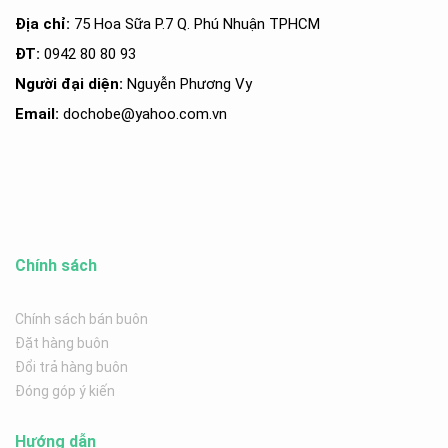
Địa chỉ:
75 Hoa Sữa P.7 Q. Phú Nhuận TPHCM
ĐT:
0942 80 80 93
Người đại diện:
Nguyễn Phương Vy
Email:
dochobe
@yahoo.com.v
n
Chính sách
Chính sách bán buôn
Đặt hàng buôn
Đổi trả hàng buôn
Đóng góp ý kiến
Hướng dẫn