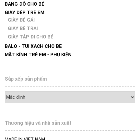
BĂNG ĐÔ CHO BÉ
GIÀY DÉP TRẺ EM
GIÀY BÉ GÁI
GIÀY BÉ TRAI
GIÀY TẬP ĐI CHO BÉ
BALO - TÚI XÁCH CHO BÉ
MẮT KÍNH TRẺ EM - PHỤ KIỆN
Sắp xếp sản phẩm
Thương hiệu và nhà sản xuất
MADE IN VIET NAM