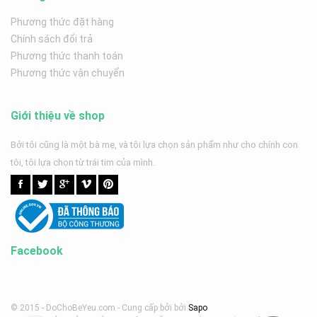
Phương thức đặt hàng
Chính sách đổi trả
Phương thức thanh toán
Phương thức vận chuyển
Giới thiệu về shop
Bởi tôi cũng là một bà mẹ, và tôi lựa chọn sản phẩm như cho chính con
tôi, tôi lựa chọn từ trái tim của mình.
Facebook
© 2015 - DoChoBeYeu.com -
Cung cấp bởi
bởi
Sapo