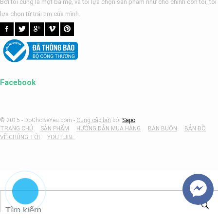
Bởi tôi cũng là một bà mẹ, và tôi lựa chọn sản phẩm như cho chính con tôi, tôi
lựa chọn từ trái tim của mình.
Facebook
© 2015 - DoChoBeYeu.com -
Cung cấp bởi
bởi
Sapo
TRANG CHỦ
SẢN PHẨM
HƯỚNG DẪN MUA HÀNG
BÁN BUÔN
BẢN ĐỒ
VỀ CHÚNG TÔI
YOUTUBE