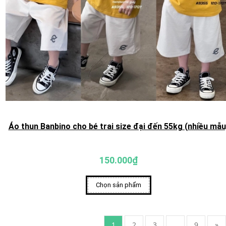
Áo thun Banbino cho bé trai size đại đến 55kg (nhiều mẫu
150.000₫
Chọn sản phẩm
1
2
3
...
9
»