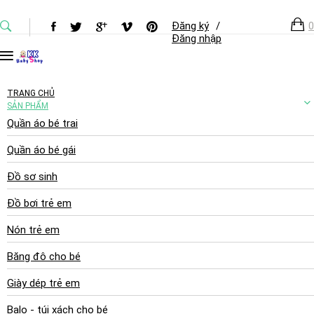
Đăng ký
/
0
Đăng nhập
TRANG CHỦ
SẢN PHẨM
Quần áo bé trai
Quần áo bé gái
Đồ sơ sinh
Đồ bơi trẻ em
Nón trẻ em
Băng đô cho bé
Giày dép trẻ em
Balo - túi xách cho bé