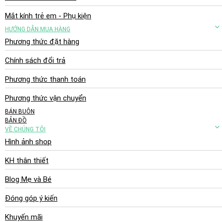
Mắt kính trẻ em - Phụ kiện
HƯỚNG DẪN MUA HÀNG
Phương thức đặt hàng
Chính sách đổi trả
Phương thức thanh toán
Phương thức vận chuyển
BÁN BUÔN
BẢN ĐỒ
VỀ CHÚNG TÔI
Hình ảnh shop
KH thân thiết
Blog Mẹ và Bé
Đóng góp ý kiến
Khuyến mãi