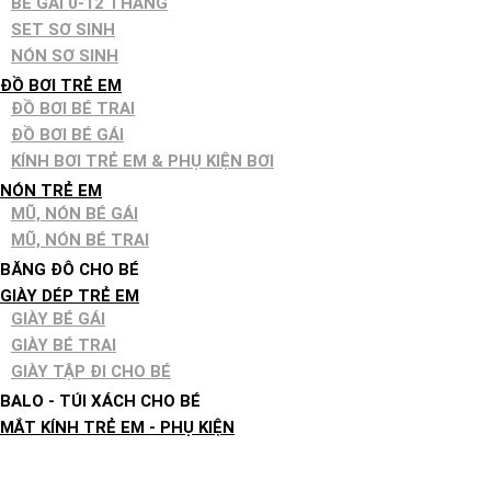
BÉ GÁI 0-12 THÁNG
SET SƠ SINH
NÓN SƠ SINH
ĐỒ BƠI TRẺ EM
ĐỒ BƠI BÉ TRAI
ĐỒ BƠI BÉ GÁI
KÍNH BƠI TRẺ EM & PHỤ KIỆN BƠI
NÓN TRẺ EM
MŨ, NÓN BÉ GÁI
MŨ, NÓN BÉ TRAI
BĂNG ĐÔ CHO BÉ
GIÀY DÉP TRẺ EM
GIÀY BÉ GÁI
GIÀY BÉ TRAI
GIÀY TẬP ĐI CHO BÉ
BALO - TÚI XÁCH CHO BÉ
MẮT KÍNH TRẺ EM - PHỤ KIỆN