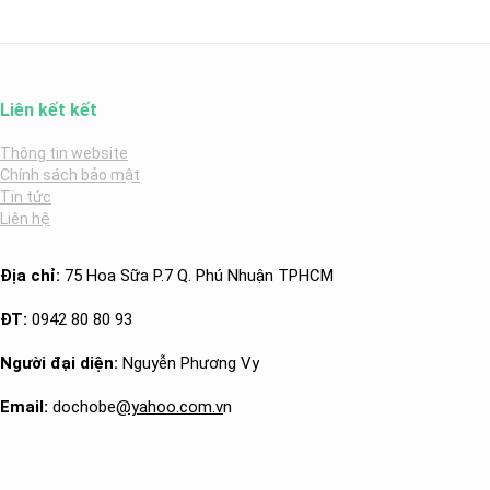
Liên kết kết
Thông tin website
Chính sách bảo mật
Tin tức
Liên hệ
Địa chỉ:
75 Hoa Sữa P.7 Q. Phú Nhuận TPHCM
ĐT:
0942 80 80 93
Người đại diện:
Nguyễn Phương Vy
Email:
dochobe
@yahoo.com.v
n