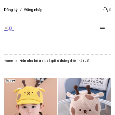
Đăng ký
/
Đăng nhập
0
Home
»
Nón cho bé trai, bé gái 6 tháng đến 1-2 tuổi