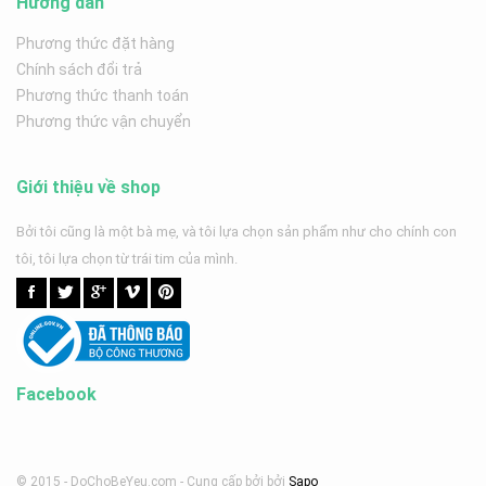
Hướng dẫn
Phương thức đặt hàng
Chính sách đổi trả
Phương thức thanh toán
Phương thức vận chuyển
Giới thiệu về shop
Bởi tôi cũng là một bà mẹ, và tôi lựa chọn sản phẩm như cho chính con
tôi, tôi lựa chọn từ trái tim của mình.
Facebook
© 2015 - DoChoBeYeu.com -
Cung cấp bởi
bởi
Sapo