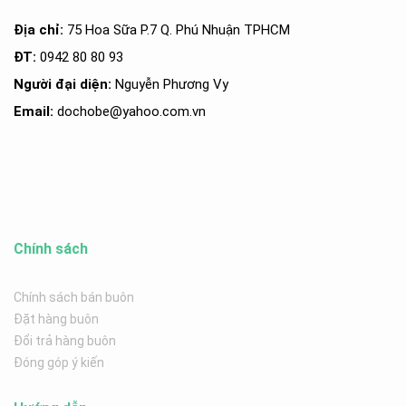
Địa chỉ:
75 Hoa Sữa P.7 Q. Phú Nhuận TPHCM
ĐT:
0942 80 80 93
Người đại diện:
Nguyễn Phương Vy
Email:
dochobe
@yahoo.com.v
n
Chính sách
Chính sách bán buôn
Đặt hàng buôn
Đổi trả hàng buôn
Đóng góp ý kiến