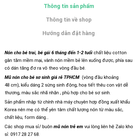
Thông tin sản phẩm
Thông tin về shop
Hướng dẫn đặt hàng
Nón cho bé trai, bé gái 6 tháng đến 1-2 tuổi
chất liệu cotton
gân tăm mềm mại, vành nón mềm bẻ lên xuống được, phía sau
có dán tăng đơ ra vô theo vòng đầu bé.
Mũ nón cho bé sơ sinh giá rẻ TPHCM
(vòng đầu khoảng
48 cm), kiểu dáng 2 sừng sinh động, hoạ tiết thêu con vật dễ
thương, màu sắc nhã nhặn , phù hợp cho bé sơ sinh.
Sản phẩm nhập từ chính nhà máy chuyên hợp đồng xuất khẩu
Korea nên mẹ có thể yên tâm chất lượng nón từ màu sắc,
chất liệu, form dáng...
Các shop mua sỉ/ buôn
mũ nón trẻ em
vui lòng liên hệ Zalo kho
sỉ: 0917 28 27 68.