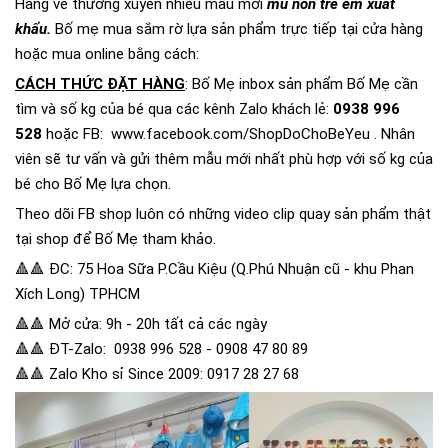
Hàng về thường xuyên nhiều mẫu mới
mũ nón trẻ em xuất
khẩu.
Bố mẹ mua sắm rờ lựa sản phẩm trực tiếp tại cửa hàng
hoặc mua online bằng cách:
CÁCH THỨC ĐẶT HÀNG
: Bố Mẹ inbox sản phẩm Bố Mẹ cần
tìm và số kg của bé qua các kênh Zalo khách lẻ:
0938 996
528
hoặc FB:
www.facebook.com/ShopDoChoBeYeu
. Nhân
viên sẽ tư vấn và gửi thêm mẫu mới nhất phù hợp với số kg của
bé cho Bố Mẹ lựa chọn.
Theo dõi FB shop luôn có những video clip quay sản phẩm thật
tại shop để Bố Mẹ tham khảo.
🔺🔺 ĐC: 75 Hoa Sữa P.Cầu Kiệu (Q.Phú Nhuận cũ - khu Phan
Xích Long) TPHCM
🔺🔺 Mở cửa: 9h - 20h tất cả các ngày
🔺🔺 ĐT-Zalo: 0938 996 528 - 0908 47 80 89
🔺🔺 Zalo Kho sỉ Since 2009: 0917 28 27 68