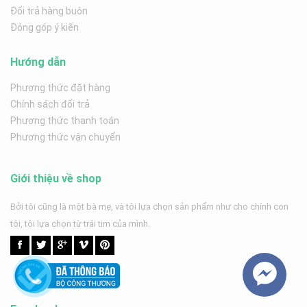
Đổi trả hàng buôn
Đóng góp ý kiến
Hướng dẫn
Phương thức đặt hàng
Chính sách đổi trả
Phương thức thanh toán
Phương thức vận chuyển
Giới thiệu về shop
Bởi tôi cũng là một bà mẹ, và tôi lựa chọn sản phẩm như cho chính con
tôi, tôi lựa chọn từ trái tim của mình.