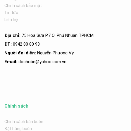
Chính sách bảo mật
Tin tức
Liên hệ
Địa chỉ:
75 Hoa Sữa P.7 Q. Phú Nhuận TPHCM
ĐT:
0942 80 80 93
Người đại diện:
Nguyễn Phương Vy
Email:
dochobe
@yahoo.com.v
n
Chính sách
Chính sách bán buôn
Đặt hàng buôn