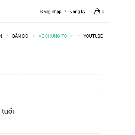
Đăng nhập
/
Đăng ký
0
N
BẢN ĐỒ
VỀ CHÚNG TÔI
YOUTUBE
 tuổi