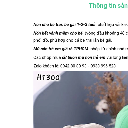
Thông tin sả
Nón cho bé trai, bé gái 1-2-3 tuổi
chất liệu vải ka
Nón kết vành mềm cho bé
(vòng đầu khoảng 48 cm
phối đồ, phù hợp cho cả bé trai lẫn bé gái.
Mũ nón trẻ em giá rẻ TPHCM
nhập từ chính nhà m
Các shop mua
sỉ/ buôn
mũ nón trẻ em
vui lòng li
Zalo khách lẻ: 0942 80 80 93 - 0938 996 528.