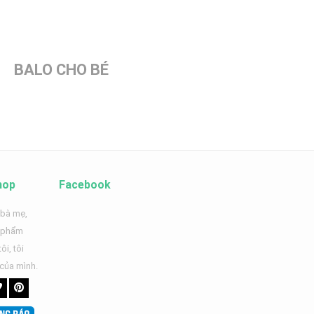
BALO CHO BÉ
hop
Facebook
 bà mẹ,
n phẩm
ôi, tôi
 của mình.