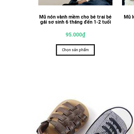
Mũ nón vành mềm cho bé trai bé
Mũ l
gái sơ sinh 6 tháng đến 1-2 tuổi
95.000₫
Chọn sản phẩm