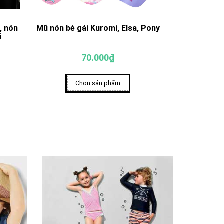
, nón
Mũ nón bé gái Kuromi, Elsa, Pony
Mũ nón cho 
i
70.000₫
Chọn sản phẩm
Ch