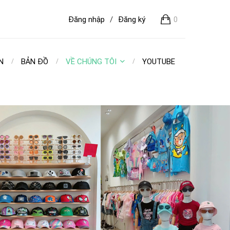
Đăng nhập
/
Đăng ký
0
N
BẢN ĐỒ
VỀ CHÚNG TÔI
YOUTUBE