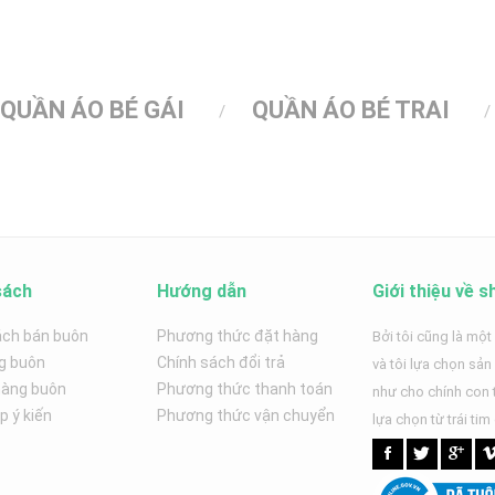
QUẦN ÁO BÉ GÁI
QUẦN ÁO BÉ TRAI
sách
Hướng dẫn
Giới thiệu về s
ách bán buôn
Phương thức đặt hàng
Bởi tôi cũng là một
g buôn
Chính sách đổi trả
và tôi lựa chọn sả
hàng buôn
Phương thức thanh toán
như cho chính con t
 ý kiến
Phương thức vận chuyển
lựa chọn từ trái tim