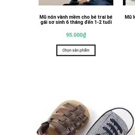
Mũ nón vành mềm cho bé trai bé
Mũ l
gái sơ sinh 6 tháng đến 1-2 tuổi
95.000₫
Chọn sản phẩm