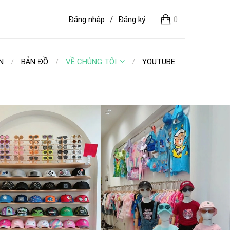
Đăng nhập
/
Đăng ký
0
N
BẢN ĐỒ
VỀ CHÚNG TÔI
YOUTUBE