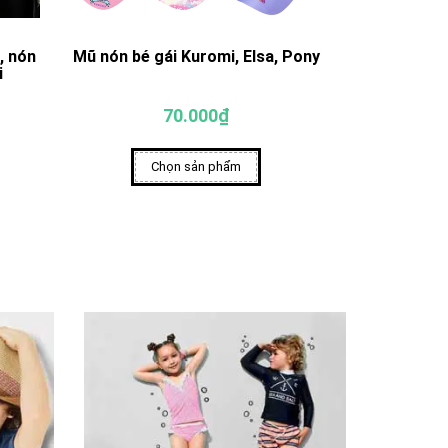
, nón
Mũ nón bé gái Kuromi, Elsa, Pony
Mũ nón cho 
i
70.000₫
Chọn sản phẩm
Ch