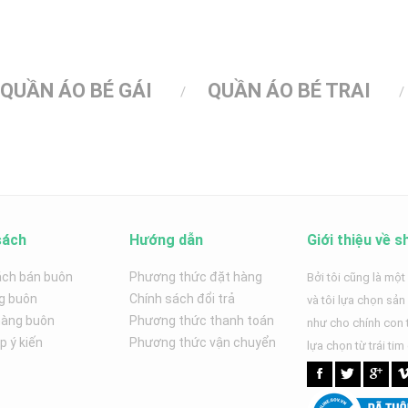
QUẦN ÁO BÉ GÁI
QUẦN ÁO BÉ TRAI
sách
Hướng dẫn
Giới thiệu về s
ách bán buôn
Phương thức đặt hàng
Bởi tôi cũng là một
g buôn
Chính sách đổi trả
và tôi lựa chọn sả
hàng buôn
Phương thức thanh toán
như cho chính con t
 ý kiến
Phương thức vận chuyển
lựa chọn từ trái tim