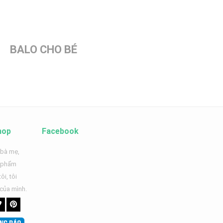
BALO CHO BÉ
hop
Facebook
 bà mẹ,
n phẩm
ôi, tôi
 của mình.