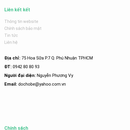
Liên kết kết
Thông tin website
Chính sách bảo mật
Tin tức
Liên hệ
Địa chỉ:
75 Hoa Sữa P.7 Q. Phú Nhuận TPHCM
ĐT:
0942 80 80 93
Người đại diện:
Nguyễn Phương Vy
Email:
dochobe
@yahoo.com.v
n
Chính sách