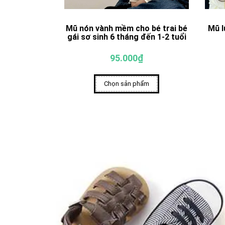
Mũ nón vành mềm cho bé trai bé
Mũ l
gái sơ sinh 6 tháng đến 1-2 tuổi
95.000₫
Chọn sản phẩm