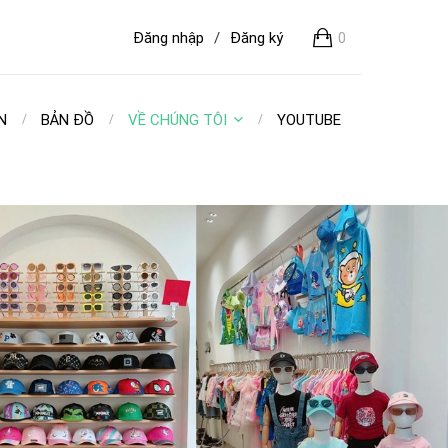
Đăng nhập
/
Đăng ký
0
N
BẢN ĐỒ
VỀ CHÚNG TÔI
YOUTUBE