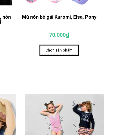
, nón
Mũ nón bé gái Kuromi, Elsa, Pony
Mũ nón cho 
i
70.000₫
Chọn sản phẩm
Ch