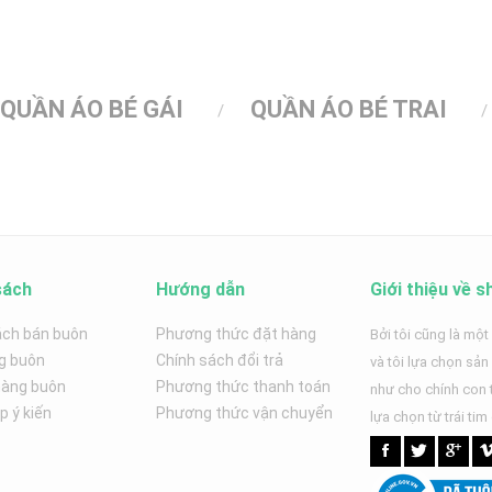
QUẦN ÁO BÉ GÁI
QUẦN ÁO BÉ TRAI
sách
Hướng dẫn
Giới thiệu về s
ách bán buôn
Phương thức đặt hàng
Bởi tôi cũng là một
g buôn
Chính sách đổi trả
và tôi lựa chọn sả
hàng buôn
Phương thức thanh toán
như cho chính con t
 ý kiến
Phương thức vận chuyển
lựa chọn từ trái tim