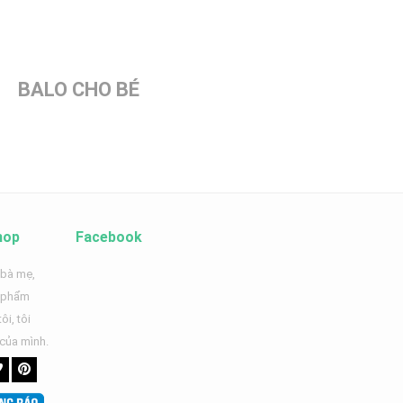
BALO CHO BÉ
hop
Facebook
 bà mẹ,
n phẩm
ôi, tôi
 của mình.