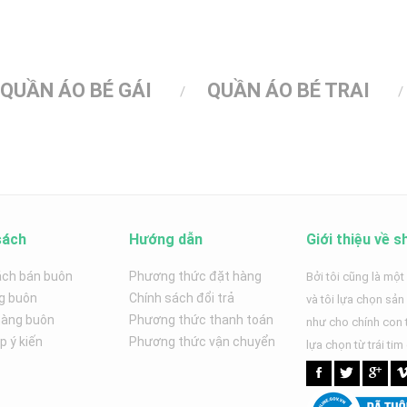
QUẦN ÁO BÉ GÁI
QUẦN ÁO BÉ TRAI
sách
Hướng dẫn
Giới thiệu về s
ách bán buôn
Phương thức đặt hàng
Bởi tôi cũng là một
g buôn
Chính sách đổi trả
và tôi lựa chọn sả
hàng buôn
Phương thức thanh toán
như cho chính con t
 ý kiến
Phương thức vận chuyển
lựa chọn từ trái tim