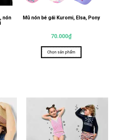
, nón
Mũ nón bé gái Kuromi, Elsa, Pony
Mũ nón cho 
i
70.000₫
Chọn sản phẩm
Ch