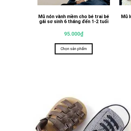
Mũ nón vành mềm cho bé trai bé
Mũ l
gái sơ sinh 6 tháng đến 1-2 tuổi
95.000₫
Chọn sản phẩm