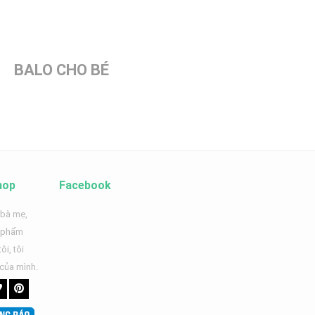
BALO CHO BÉ
hop
Facebook
 bà mẹ,
n phẩm
ôi, tôi
 của mình.