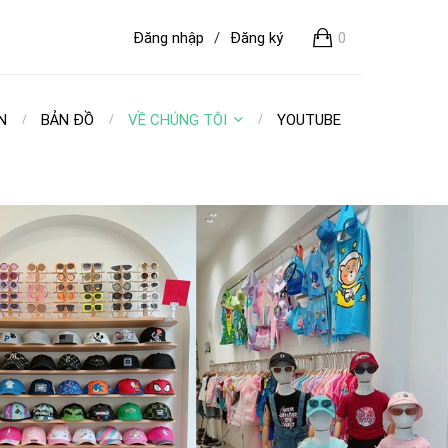
Đăng nhập
/
Đăng ký
0
N
BẢN ĐỒ
VỀ CHÚNG TÔI
YOUTUBE