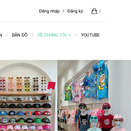
Đăng nhập
/
Đăng ký
0
N
BẢN ĐỒ
VỀ CHÚNG TÔI
YOUTUBE