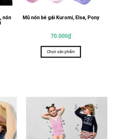
, nón
Mũ nón bé gái Kuromi, Elsa, Pony
Mũ nón cho 
i
70.000₫
Chọn sản phẩm
Ch