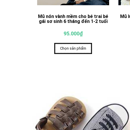
Mũ nón vành mềm cho bé trai bé
Mũ l
gái sơ sinh 6 tháng đến 1-2 tuổi
95.000₫
Chọn sản phẩm