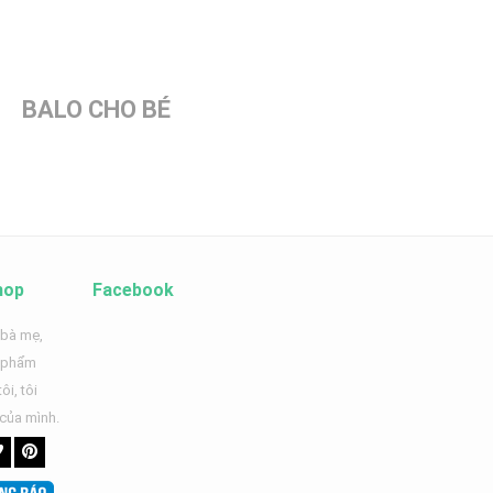
BALO CHO BÉ
hop
Facebook
 bà mẹ,
n phẩm
ôi, tôi
 của mình.