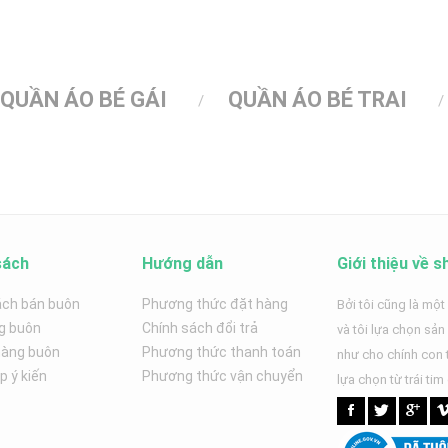
QUẦN ÁO BÉ GÁI
QUẦN ÁO BÉ TRAI
sách
Hướng dẫn
Giới thiệu về s
ách bán buôn
Phương thức đặt hàng
Bởi tôi cũng là một
g buôn
Chính sách đổi trả
và tôi lựa chọn sả
hàng buôn
Phương thức thanh toán
như cho chính con t
 ý kiến
Phương thức vận chuyển
lựa chọn từ trái tim