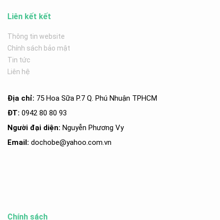
Liên kết kết
Thông tin website
Chính sách bảo mật
Tin tức
Liên hệ
Địa chỉ:
75 Hoa Sữa P.7 Q. Phú Nhuận TPHCM
ĐT:
0942 80 80 93
Người đại diện:
Nguyễn Phương Vy
Email:
dochobe
@yahoo.com.v
n
Chính sách