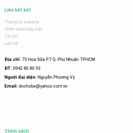
Liên kết kết
Thông tin website
Chính sách bảo mật
Tin tức
Liên hệ
Địa chỉ:
75 Hoa Sữa P.7 Q. Phú Nhuận TPHCM
ĐT:
0942 80 80 93
Người đại diện:
Nguyễn Phương Vy
Email:
dochobe
@yahoo.com.v
n
Chính sách