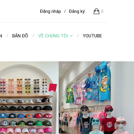
Đăng nhập
/
Đăng ký
0
N
BẢN ĐỒ
VỀ CHÚNG TÔI
YOUTUBE