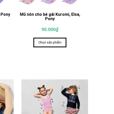
, Pony
Mũ nón cho bé gái Kuromi, Elsa,
Mũ nón lưỡi 
Pony
90.000₫
Chọn sản phẩm
Ch