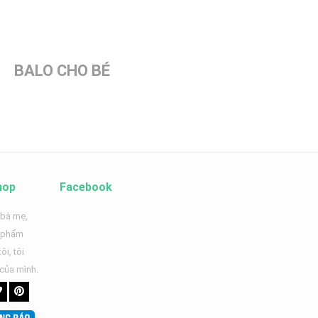
BALO CHO BÉ
hop
Facebook
 bà mẹ,
n phẩm
ôi, tôi
 của mình.