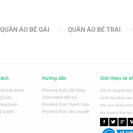
QUẦN ÁO BÉ GÁI
QUẦN ÁO BÉ TRAI
sách
Hướng dẫn
Giới thiệu về s
ách bán buôn
Phương thức đặt hàng
Bởi tôi cũng là một
g buôn
Chính sách đổi trả
và tôi lựa chọn sả
hàng buôn
Phương thức thanh toán
như cho chính con t
 ý kiến
Phương thức vận chuyển
lựa chọn từ trái tim