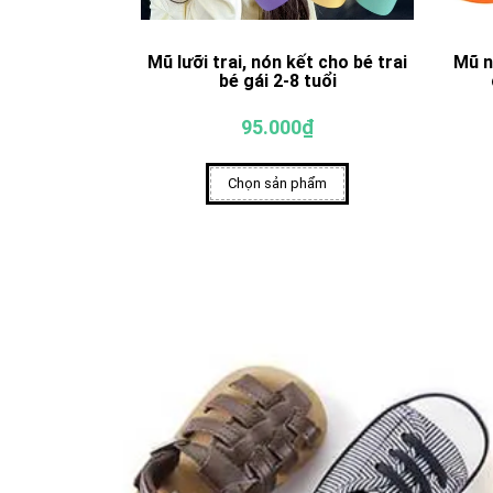
o bé trai bé
Mũ lưỡi trai, nón kết cho bé trai
Mũ n
 đến 1-2 tuổi
bé gái 2-8 tuổi
₫
95.000₫
hẩm
Chọn sản phẩm