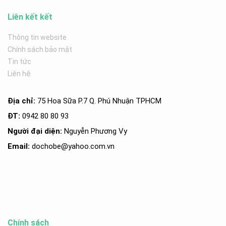
Liên kết kết
Thông tin website
Chính sách bảo mật
Tin tức
Liên hệ
Địa chỉ:
75 Hoa Sữa P.7 Q. Phú Nhuận TPHCM
ĐT:
0942 80 80 93
Người đại diện:
Nguyễn Phương Vy
Email:
dochobe
@yahoo.com.v
n
Chính sách