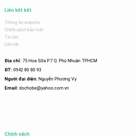
Liên kết kết
Thông tin website
Chính sách bảo mật
Tin tức
Liên hệ
Địa chỉ:
75 Hoa Sữa P.7 Q. Phú Nhuận TPHCM
ĐT:
0942 80 80 93
Người đại diện:
Nguyễn Phương Vy
Email:
dochobe
@yahoo.com.v
n
Chính sách