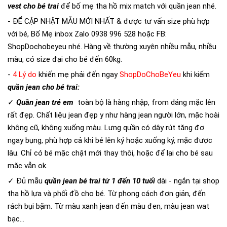
vest cho bé trai
để bố mẹ tha hồ mix match với quần jean nhé.
- ĐỂ CẬP NHẬT MẪU MỚI NHẤT & được tư vấn size phù hợp
với bé, Bố Mẹ inbox Zalo 0938 996 528 hoặc FB:
ShopDochobeyeu
nhé. Hàng về thường xuyên nhiều mẫu, nhiều
màu, có size đại cho bé đến 60kg.
-
4 Lý do
khiến mẹ phải đến ngay
ShopDoChoBeYeu
khi kiếm
quần jean cho bé trai:
✓
Quần jean trẻ em
toàn bộ là
hàng nhập, from dáng mặc lên
rất đẹp. Chất liệu jean đẹp y như hàng jean người lớn, mặc hoài
không cũ, không xuống màu. Lưng quần có dây rút tăng đơ
ngay bụng, phù hợp cả khi bé lên ký hoặc xuống ký, mặc được
lâu. Chỉ có bé mặc chật mới thay thôi, hoặc để lại cho bé sau
mặc vẫn ok.
✓ Đủ mẫu
quần jean bé trai từ 1 đến 10 tuổi
dài - ngắn tại shop
tha hồ lựa và phối đồ cho bé. Từ phong cách đơn giản, đến
rách bụi bặm. Từ màu xanh jean đến màu đen, màu jean wat
bạc...