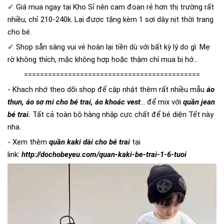
✓ Giá mua ngay tại Kho Sỉ nên cam đoan rẻ hơn thị trường rất
nhiều, chỉ 210-240k. Lại được tặng kèm 1 sợi dây nịt thời trang
cho bé.
✓ Shop sẵn sàng vui vẻ hoàn lại tiền dù với bất kỳ lý do gì: Mẹ
rờ không thích, mặc không hợp hoặc thậm chí mua bị hớ...
============================================
- Khach nhớ theo dõi shop để cập nhật thêm rất nhiều mẫu
áo
thun, áo sơ mi cho bé trai, áo khoác vest
... để mix với
quần jean
bé trai.
Tất cả toàn bộ hàng nhập cực chất để bé diện Tết này
nha.
- Xem thêm
quần kaki dài cho bé trai
tại
link:
http://dochobeyeu.com/quan-kaki-be-trai-1-6-tuoi