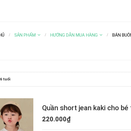
HỦ
SẢN PHẨM
HƯỚNG DẪN MUA HÀNG
BÁN BUÔ
6 tuổi
Quần short jean kaki cho bé t
220.000₫