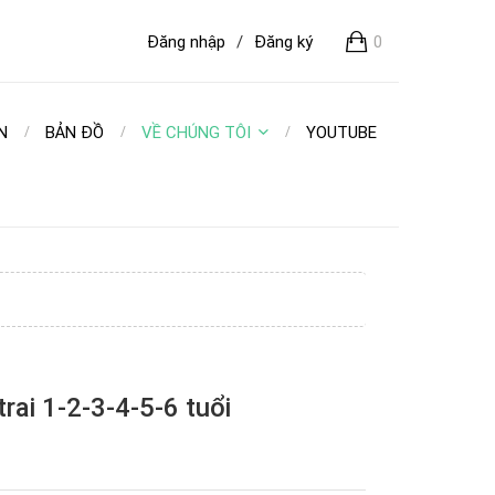
Đăng nhập
/
Đăng ký
0
N
BẢN ĐỒ
VỀ CHÚNG TÔI
YOUTUBE
rai 1-2-3-4-5-6 tuổi