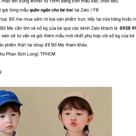
, mặc lên đúng #chất từ form dáng đến màu sắc, chất liệu.
ết giá từng mẫu
quần ngắn cho bé trai
tại Zalo / FB
shop. Bố mẹ mua sắm rờ lựa sản phẩm trực tiếp tại cửa hàng hoặc m
Bố Mẹ cần tìm và số kg của bé qua các kênh Zalo khách lẻ:
0938 9
 viên sẽ tư vấn và gửi thêm mẫu mới nhất phù hợp với số kg của bé
sản phẩm thật tại shop để Bố Mẹ tham khảo.
 khu Phan Xích Long) TPHCM
9