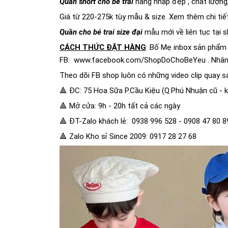
Quần short cho bé trai
hàng nhập đẹp , chất lượng
Giá từ 220-275k tùy mẫu & size. Xem thêm chi ti
Quần cho bé trai size đại
mẫu mới về liên tục tại 
CÁCH THỨC ĐẶT HÀNG
: Bố Mẹ inbox sản phẩm 
FB:
www.facebook.com/ShopDoChoBeYeu
. Nhân
Theo dõi FB shop luôn có những video clip quay 
🔺 ĐC: 75 Hoa Sữa P.Cầu Kiệu (Q.Phú Nhuận cũ -
🔺 Mở cửa: 9h - 20h tất cả các ngày
🔺 ĐT-Zalo khách lẻ: 0938 996 528 - 0908 47 80 8
🔺 Zalo Kho sỉ Since 2009: 0917 28 27 68