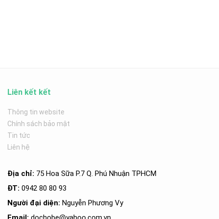
Liên kết kết
Thông tin website
Chính sách bảo mật
Tin tức
Liên hệ
Địa chỉ:
75 Hoa Sữa P.7 Q. Phú Nhuận TPHCM
ĐT:
0942 80 80 93
Người đại diện:
Nguyễn Phương Vy
Email:
dochobe
@yahoo.com.v
n