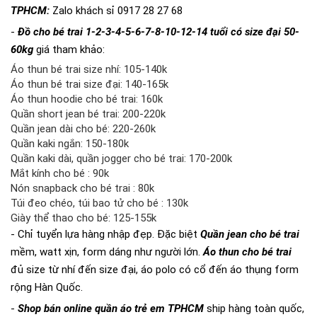
TPHCM:
Zalo khách sỉ 0917 28 27 68
-
Đồ cho bé trai 1-2-3-4-5-6-7-8-10-12-14 tuổi có size đại 50-
60kg
giá tham khảo:
Áo thun bé trai size nhí: 105-140k
Áo thun bé trai size đại: 140-165k
Áo thun hoodie cho bé trai: 160k
Quần short jean bé trai: 200-220k
Quần jean dài cho bé: 220-260k
Quần kaki ngắn: 150-180k
Quần kaki dài, quần jogger cho bé trai: 170-200k
Mắt kính cho bé : 90k
Nón snapback cho bé trai : 80k
Túi đeo chéo, túi bao tử cho bé : 130k
Giày thể thao cho bé: 125-155k
- Chỉ tuyển lựa hàng nhập đẹp. Đặc biệt
Quần jean cho bé trai
mềm, watt xịn, form dáng như người lớn.
Áo thun cho bé trai
đủ size từ nhí đến size đại, áo polo có cổ đến áo thụng form
rộng Hàn Quốc.
-
Shop bán online quần áo trẻ em TPHCM
ship hàng toàn quốc,