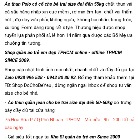
Áo thun Polo có cổ cho bé trai size đại đến 55kg
chất thun vải
cá sấu hàng nhập xịn cực mềm , rờ mịn êm tay, chất vải thấm
hút , độ dày vừa phải, không ngứa, không bai nhão, bong tróc,
xù lông. Form dáng rộng rất style. Thương hiệu được shop
tuyển lựa phân phối sỉ, lẻ hơn 14 năm qua được các Bố Mẹ ưa
chuộng tin tưởng.
Shop quần áo trẻ em đẹp TPHCM online - offline TPHCM
SINCE 2009.
Shop cập nhật hình ảnh mới nhất, nhanh nhất và đầy đủ giá tại
Zalo 0938 996 528 - 0942 80 80 93.
Bố mẹ tham khảo thêm tại
FB:
Shop DoChoBeYeu
, đừng ngần ngại inbox để shop tư vấn
size cho bé nhé.
-
Áo thun quần jean cho bé trai size đại đến 50-60kg
có trưng
bày đầy đủ tại cửa hàng:
75 Hoa Sữa P.7 Q.Phú Nhuận TPHCM - Mở cửa : 9h - 20h tất cả
các ngày.
- Giá siêu tốt ngay tại
Kho Sỉ quần áo trẻ em Since 2009