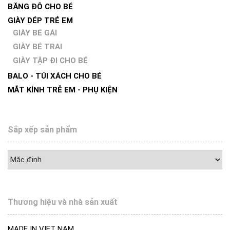
BĂNG ĐÔ CHO BÉ
GIÀY DÉP TRẺ EM
GIÀY BÉ GÁI
GIÀY BÉ TRAI
GIÀY TẬP ĐI CHO BÉ
BALO - TÚI XÁCH CHO BÉ
MẮT KÍNH TRẺ EM - PHỤ KIỆN
Sắp xếp sản phẩm
Thương hiệu và nhà sản xuất
MADE IN VIET NAM