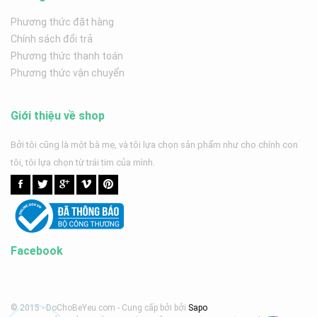
Phương thức đặt hàng
Chính sách đổi trả
Phương thức thanh toán
Phương thức vận chuyển
Giới thiệu về shop
Bởi tôi cũng là một bà mẹ, và tôi lựa chọn sản phẩm như cho chính con
tôi, tôi lựa chọn từ trái tim của mình.
Facebook
© 2015 - DoChoBeYeu.com -
Cung cấp bởi
bởi
Sapo