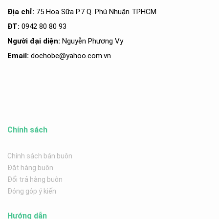
Địa chỉ:
75 Hoa Sữa P.7 Q. Phú Nhuận TPHCM
ĐT:
0942 80 80 93
Người đại diện:
Nguyễn Phương Vy
Email:
dochobe
@yahoo.com.v
n
Chính sách
Chính sách bán buôn
Đặt hàng buôn
Đổi trả hàng buôn
Đóng góp ý kiến
Hướng dẫn