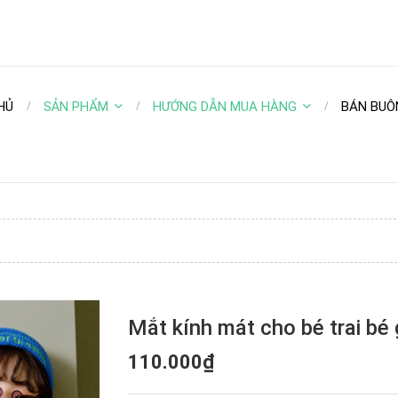
HỦ
SẢN PHẨM
HƯỚNG DẪN MUA HÀNG
BÁN BUÔ
Mắt kính mát cho bé trai bé 
110.000₫