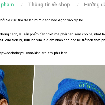
n phẩm
Thông tin về shop
Hướng dẫ
hỏi tia cực tím đã lên mức đáng báo động vào dịp hè.
phong cách, là sản phẩm cần thiết mẹ phải nên sắm cho bé, nhất là
ắt. Vừa tiện lợi, hữu ích vừa là điểm nhấn cho các bé trở nên thật 
ttp://dochobeyeu.com/kinh-tre-em-phu-kien