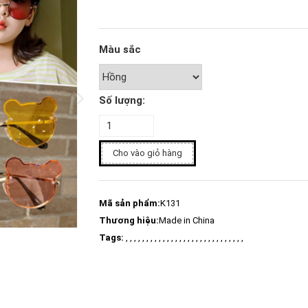
Màu sắc
Số lượng:
Cho vào giỏ hàng
Mã sản phẩm:
K131
Thương hiệu:
Made in China
Tags:
, , , , , , , , , , , , , , , , , , , , , , , , , , , , ,