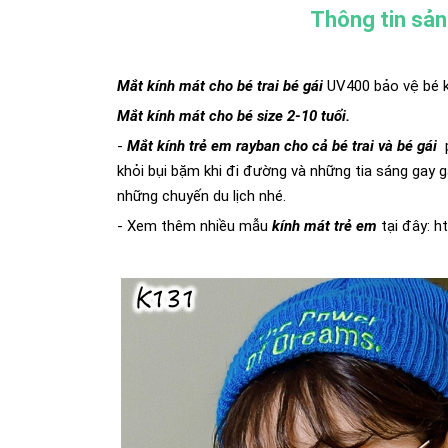
Thông tin sả
Mắt kính mát cho bé trai bé gái
UV400 bảo vệ bé k
Mắt kính mát cho bé size 2-10 tuổi.
-
Mắt kính trẻ em rayban cho cả bé trai và bé gái
khỏi bụi bặm khi đi đường và những tia sáng gay g
những chuyến du lịch nhé.
- Xem thêm nhiều mẫu
kính mát
t
rẻ em
tại đây:
h