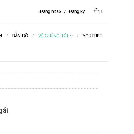
Đăng nhập
/
Đăng ký
0
N
BẢN ĐỒ
VỀ CHÚNG TÔI
YOUTUBE
gái