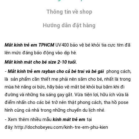
Thông tin về shop
Hướng dẫn đặt hàng
Mắt kính trẻ em TPHCM
UV400 bảo vệ bé khỏi tia cực tím đã
lên mức đáng báo động vào dịp hè.
Mắt kính mát cho bé size 2-10 tuổi.
-
Mắt kính trẻ em rayban cho cả bé trai và bé gái
phong cách,
là sản phẩm cần thiết mẹ phải nên sắm cho bé, nhất là trong
mùa hè nắng oi bức, hãy bảo vệ mắt bé khỏi bụi bặm khi đi
đường và những tia sáng gay gắt. Vừa tiện lợi, hữu ích vừa là
điểm nhấn cho các bé trở nên thật phong cách, tha hồ pose
hình cùng cả nhà trong những chuyến du lịch nhé.
- Xem thêm nhiều mẫu
kính mát
t
rẻ em
tại
đây:
http://dochobeyeu.com/kinh-tre-em-phu-kien