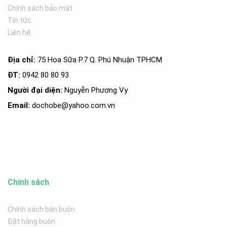
Chính sách bảo mật
Tin tức
Liên hệ
Địa chỉ:
75 Hoa Sữa P.7 Q. Phú Nhuận TPHCM
ĐT:
0942 80 80 93
Người đại diện:
Nguyễn Phương Vy
Email:
dochobe
@yahoo.com.v
n
Chính sách
Chính sách bán buôn
Đặt hàng buôn