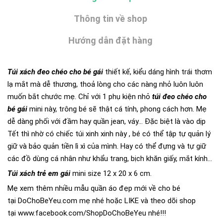
Thông tin về shop
Hướng dẫn đặt hàng
Túi xách đeo chéo cho bé gái
thiết kế, kiểu dáng hình trái thơm
lạ mắt mà dễ thương, thoả lòng cho các nàng nhỏ luôn luôn
muốn bắt chước mẹ. Chỉ với 1 phụ kiện nhỏ
túi đeo chéo cho
bé gái
mini này, trông bé sẽ thật cá tính, phong cách hơn. Mẹ
dễ dàng phối với đầm hay quần jean, váy... Đặc biệt là vào dịp
Tết thì nhờ có chiếc túi xinh xinh này , bé có thể tập tự quản lý
giữ và bảo quản tiền lì xì của mình. Hay có thể đựng và tự giữ
các đồ dùng cá nhân như khẩu trang, bịch khăn giấy, mắt kính...
Túi xách trẻ em gái
mini size 12 x 20 x 6 cm.
Mẹ xem thêm nhiều mẫu quần áo đẹp mới về cho bé
tại
DoChoBeYeu.com
mẹ nhé hoặc LIKE và theo dõi shop
tại
www.facebook.com/ShopDoChoBeYeu
nhé!!!