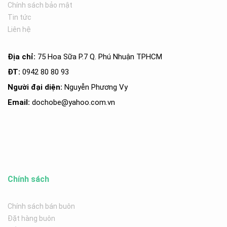
Chính sách bảo mật
Tin tức
Liên hệ
Địa chỉ:
75 Hoa Sữa P.7 Q. Phú Nhuận TPHCM
ĐT:
0942 80 80 93
Người đại diện:
Nguyễn Phương Vy
Email:
dochobe
@yahoo.com.v
n
Chính sách
Chính sách bán buôn
Đặt hàng buôn