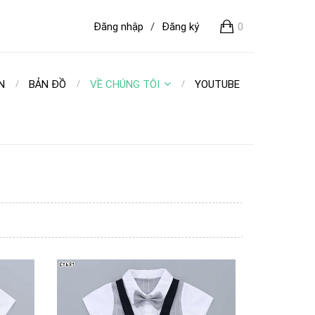
Đăng nhập
/
Đăng ký
0
N
BẢN ĐỒ
VỀ CHÚNG TÔI
YOUTUBE