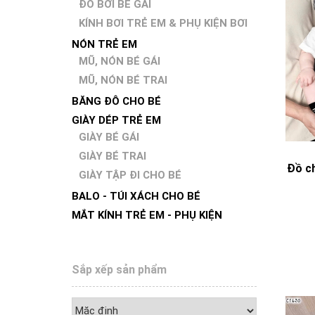
ĐỒ BƠI BÉ GÁI
KÍNH BƠI TRẺ EM & PHỤ KIỆN BƠI
NÓN TRẺ EM
MŨ, NÓN BÉ GÁI
MŨ, NÓN BÉ TRAI
BĂNG ĐÔ CHO BÉ
GIÀY DÉP TRẺ EM
GIÀY BÉ GÁI
GIÀY BÉ TRAI
Đồ ch
GIÀY TẬP ĐI CHO BÉ
BALO - TÚI XÁCH CHO BÉ
MẮT KÍNH TRẺ EM - PHỤ KIỆN
Sắp xếp sản phẩm