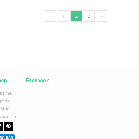
«
1
2
3
»
hop
Facebook
 bà mẹ,
n phẩm
ôi, tôi
 của mình.