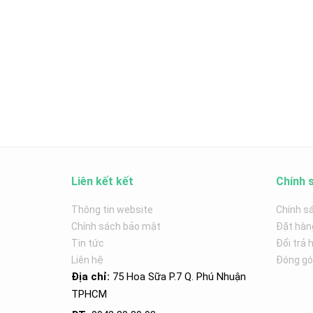
Liên kết kết
Chính 
Thông tin website
Chính s
Chính sách bảo mật
Đặt hàn
Tin tức
Đổi trả 
Liên hệ
Đóng góp
Địa chỉ:
75 Hoa Sữa P.7 Q. Phú Nhuận
TPHCM