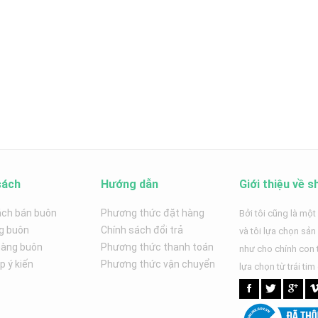
sách
Hướng dẫn
Giới thiệu về s
ách bán buôn
Phương thức đặt hàng
Bởi tôi cũng là một
g buôn
Chính sách đổi trả
và tôi lựa chọn sả
hàng buôn
Phương thức thanh toán
như cho chính con t
 ý kiến
Phương thức vận chuyển
lựa chọn từ trái tim