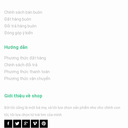
Chính sách bán buôn
Đặt hàng buôn
Đổi trả hàng buôn
Đóng góp ý kiến
Hướng dẫn
Phương thức đặt hàng
Chính sách đổi trả
Phương thức thanh toán
Phương thức vận chuyển
Giới thiệu về shop
Bởi tôi cũng là một bà mẹ, và tôi lựa chọn sản phẩm như cho chính con
tôi, tôi lựa chọn từ trái tim của mình.