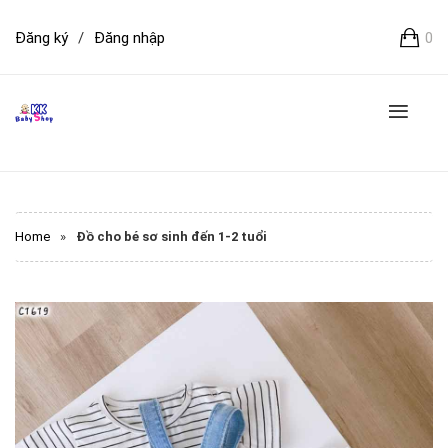
Đăng ký
/
Đăng nhập
0
Home
»
Đồ cho bé sơ sinh đến 1-2 tuổi