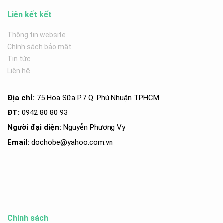
Liên kết kết
Thông tin website
Chính sách bảo mật
Tin tức
Liên hệ
Địa chỉ:
75 Hoa Sữa P.7 Q. Phú Nhuận TPHCM
ĐT:
0942 80 80 93
Người đại diện:
Nguyễn Phương Vy
Email:
dochobe
@yahoo.com.v
n
Chính sách