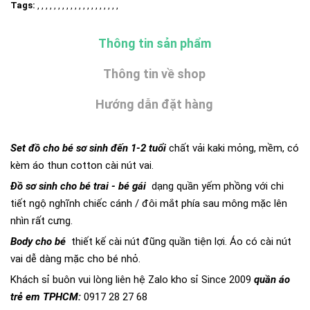
Tags:
, , , , , , , , , , , , , , , , , , , ,
Thông tin sản phẩm
Thông tin về shop
Hướng dẫn đặt hàng
Set đồ cho bé sơ sinh đến 1-2 tuổi
chất vải kaki mỏng, mềm, có
kèm áo thun cotton cài nút vai.
Đồ sơ sinh cho bé trai - bé gái
dạng quần yếm phồng với chi
tiết ngộ nghĩnh chiếc cánh / đôi mắt phía sau mông mặc lên
nhìn rất cưng.
Body cho bé
thiết kế cài nút đũng quần tiện lợi. Áo có cài nút
vai dễ dàng mặc cho bé nhỏ.
Khách sỉ buôn vui lòng liên hệ Zalo kho sỉ Since 2009
quần áo
trẻ em TPHCM:
0917 28 27 68