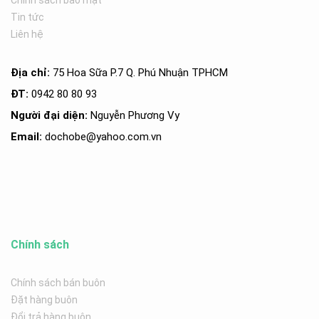
Chính sách bảo mật
Tin tức
Liên hệ
Địa chỉ:
75 Hoa Sữa P.7 Q. Phú Nhuận TPHCM
ĐT:
0942 80 80 93
Người đại diện:
Nguyễn Phương Vy
Email:
dochobe
@yahoo.com.v
n
Chính sách
Chính sách bán buôn
Đặt hàng buôn
Đổi trả hàng buôn