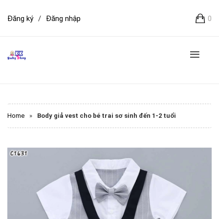
Đăng ký
/
Đăng nhập
0
Home
»
Body giả vest cho bé trai sơ sinh đến 1-2 tuổi