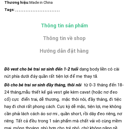
Thương hiệu:
Made in China
Tags:
, , , , , , , , , , , , , , , , , , , , , , , , , ,
Thông tin sản phẩm
Thông tin về shop
Hướng dẫn đặt hàng
Đồ vest cho bé trai sơ sinh đến 1-2 tuổi
dạng body liền có cài
nút phía dưới đáy quần rất tiện lợi để mẹ thay tã.
Đồ cho bé trai sơ sinh đầy tháng, thôi nôi
từ 0-3 tháng đến 18-
24 tháng,mẫu thiết kế giả vest gile kèm cavat (hoặc nơ đeo
cổ) cực điển trai, dễ thương, mặc thôi nôi, đầy tháng, đi tiệc
hay đi chơi rất phong cách. Cực kỳ dễ mặc, tiện lợi, mẹ không
cần phải lách cách áo sơ mi , quần short, rồi dây đeo riêng, nơ
riêng. Tất cả đều trong 1 sản phẩm mà chất vải vô cùng mềm
mại, mỏng thoáng, phù hợp cho trẻ nhỏ, chứ không nặng nề