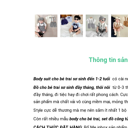
Thông tin sả
Body suit cho bé trai sơ sinh đến 1-2 tuổi
có cài nú
Đồ cho bé trai sơ sinh đầy tháng, thôi nôi
từ 0-3 t
đầy tháng, đi tiệc hay đi chơi rất phong cách. Cực
sản phẩm mà chất vải vô cùng mềm mại, mỏng tho
Style cực dễ thương mà mẹ nên sắm ít nhất 1 bộ
Còn rất nhiều mẫu
body cho bé trai, set đồ công t
CÁCH THỨC ĐẶT HÀNG
: Bố Mẹ inbox sản phẩm 