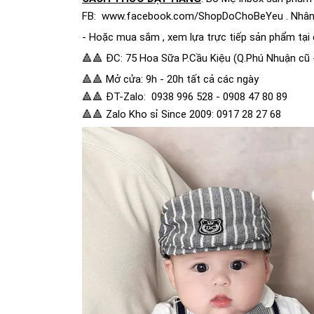
FB:
www.facebook.com/ShopDoChoBeYeu
. Nhân
- Hoặc mua sắm , xem lựa trực tiếp sản phẩm tại 
🔺🔺 ĐC: 75 Hoa Sữa P.Cầu Kiệu (Q.Phú Nhuận cũ
🔺🔺 Mở cửa: 9h - 20h tất cả các ngày
🔺🔺 ĐT-Zalo: 0938 996 528 - 0908 47 80 89
🔺🔺 Zalo Kho sỉ Since 2009: 0917 28 27 68