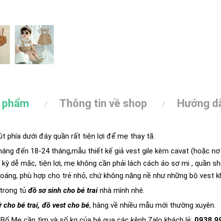
n phẩm
Thông tin về shop
Hướng dẫ
t phía dưới đáy quần rất tiện lợi để mẹ thay tã.
háng đến 18-24 tháng,mẫu thiết kế giả vest gile kèm cavat (hoặc nơ
 kỳ dễ mặc, tiện lợi, mẹ không cần phải lách cách áo sơ mi , quần sho
áng, phù hợp cho trẻ nhỏ, chứ không nặng nề như những bộ vest k
 trong tủ
đồ sơ sinh cho bé trai
nhà mình nhé.
ử cho bé trai, đồ vest cho bé
, hàng về nhiều mẫu mới thường xuyên.
Bố Mẹ cần tìm và số kg của bé qua các kênh Zalo khách lẻ:
0938 9