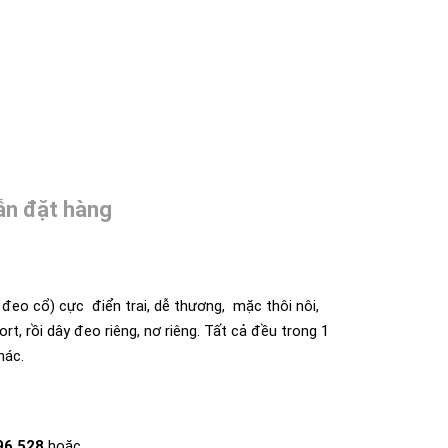
n đặt hàng
 đeo cổ) cực điển trai, dễ thương, mặc thôi nôi,
rt, rồi dây đeo riêng, nơ riêng. Tất cả đều trong 1
hác.
96 528
hoặc