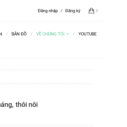
Đăng nhập
/
Đăng ký
0
N
BẢN ĐỒ
VỀ CHÚNG TÔI
YOUTUBE
áng, thôi nôi