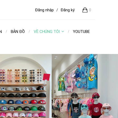
Đăng nhập
/
Đăng ký
0
N
BẢN ĐỒ
VỀ CHÚNG TÔI
YOUTUBE