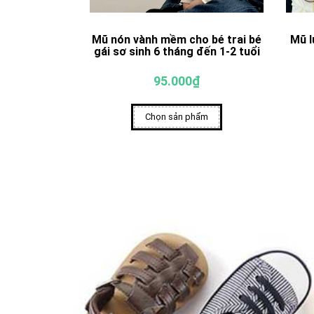
Mũ nón vành mềm cho bé trai bé
Mũ l
gái sơ sinh 6 tháng đến 1-2 tuổi
95.000₫
Chọn sản phẩm