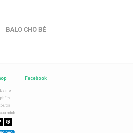
BALO CHO BÉ
hop
Facebook
 bà mẹ,
n phẩm
ôi, tôi
 của mình.