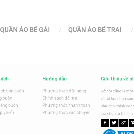
QUẦN ÁO BÉ GÁI
QUẦN ÁO BÉ TRAI
sách
Hướng dẫn
Giới thiệu về s
ách bán buôn
Phương thức đặt hàng
Bởi tôi cũng là một
g buôn
Chính sách đổi trả
và tôi lựa chọn sả
hàng buôn
Phương thức thanh toán
như cho chính con t
 ý kiến
Phương thức vận chuyển
lựa chọn từ trái tim