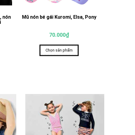
, nón
Mũ nón bé gái Kuromi, Elsa, Pony
Mũ nón cho 
i
70.000₫
Chọn sản phẩm
Ch