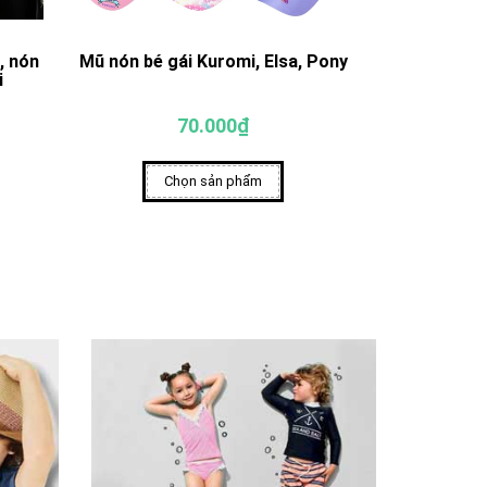
, nón
Mũ nón bé gái Kuromi, Elsa, Pony
Mũ nón cho 
i
70.000₫
Chọn sản phẩm
Ch