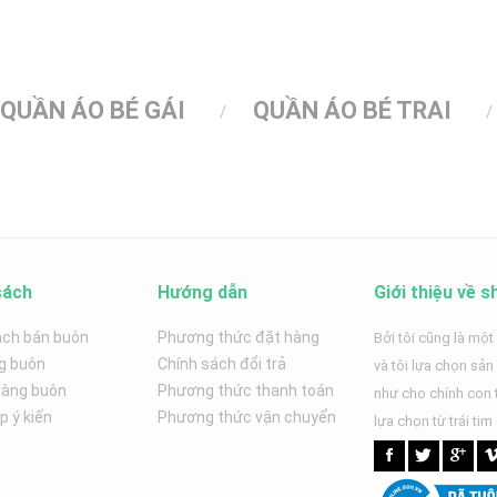
QUẦN ÁO BÉ GÁI
QUẦN ÁO BÉ TRAI
sách
Hướng dẫn
Giới thiệu về s
ách bán buôn
Phương thức đặt hàng
Bởi tôi cũng là một
g buôn
Chính sách đổi trả
và tôi lựa chọn sả
hàng buôn
Phương thức thanh toán
như cho chính con t
 ý kiến
Phương thức vận chuyển
lựa chọn từ trái tim