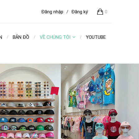
Đăng nhập
/
Đăng ký
0
N
BẢN ĐỒ
VỀ CHÚNG TÔI
YOUTUBE