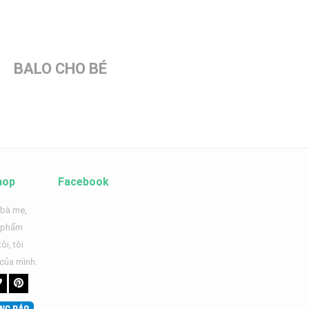
BALO CHO BÉ
hop
Facebook
 bà mẹ,
n phẩm
ôi, tôi
 của mình.