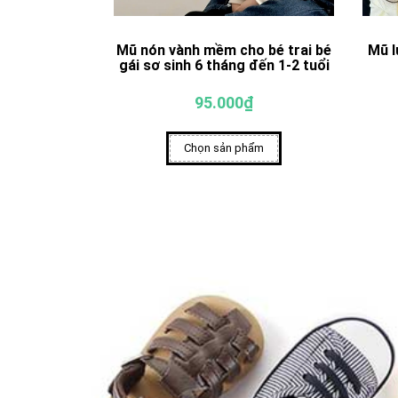
Mũ nón vành mềm cho bé trai bé
Mũ l
gái sơ sinh 6 tháng đến 1-2 tuổi
95.000₫
Chọn sản phẩm