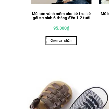
Mũ nón vành mềm cho bé trai bé
Mũ l
gái sơ sinh 6 tháng đến 1-2 tuổi
95.000₫
Chọn sản phẩm