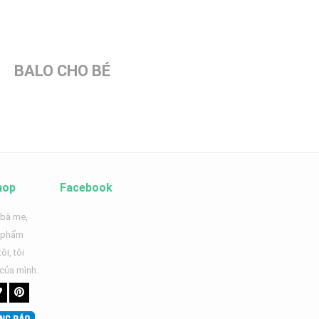
BALO CHO BÉ
hop
Facebook
 bà mẹ,
n phẩm
ôi, tôi
 của mình.