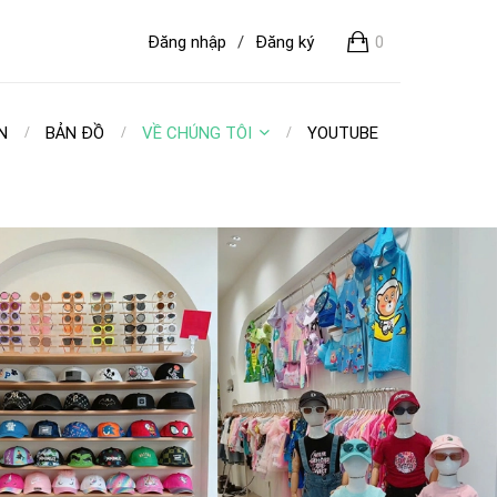
Đăng nhập
/
Đăng ký
0
N
BẢN ĐỒ
VỀ CHÚNG TÔI
YOUTUBE