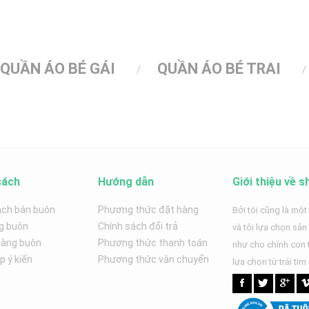
QUẦN ÁO BÉ GÁI
QUẦN ÁO BÉ TRAI
sách
Hướng dẫn
Giới thiệu về s
ách bán buôn
Phương thức đặt hàng
Bởi tôi cũng là một
g buôn
Chính sách đổi trả
và tôi lựa chọn sả
hàng buôn
Phương thức thanh toán
như cho chính con t
 ý kiến
Phương thức vận chuyển
lựa chọn từ trái tim