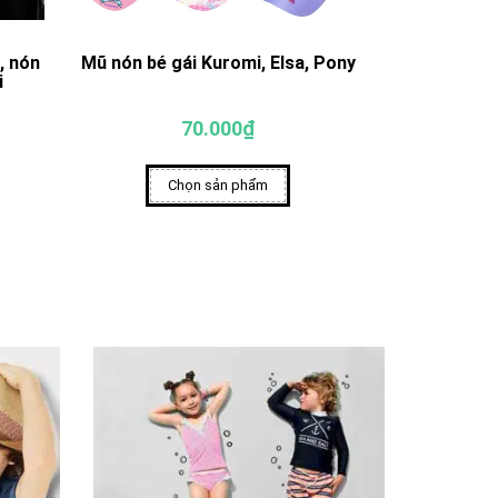
, nón
Mũ nón bé gái Kuromi, Elsa, Pony
Mũ nón cho 
i
70.000₫
Chọn sản phẩm
Ch