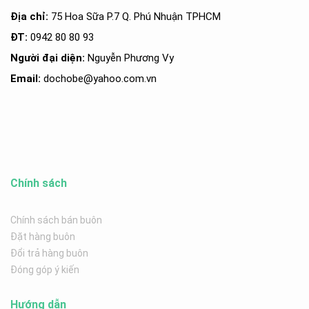
Địa chỉ:
75 Hoa Sữa P.7 Q. Phú Nhuận TPHCM
ĐT:
0942 80 80 93
Người đại diện:
Nguyễn Phương Vy
Email:
dochobe
@yahoo.com.v
n
Chính sách
Chính sách bán buôn
Đặt hàng buôn
Đổi trả hàng buôn
Đóng góp ý kiến
Hướng dẫn