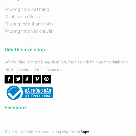
Phương thức đặt hàng
Chính sách đổi trả
Phương thức thanh toán
Phương thức vận chuyển
Giới thiệu về shop
Bởi tôi cũng là một bà mẹ, và tôi lựa chọn sản phẩm như cho chính con
tôi, tôi lựa chọn từ trái tim của mình.
Facebook
© 2015 - DoChoBeYeu.com -
Cung cấp bởi
bởi
Sapo