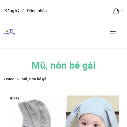
Đăng ký
/
Đăng nhập
0
Mũ, nón bé gái
Home
»
Mũ, nón bé gái