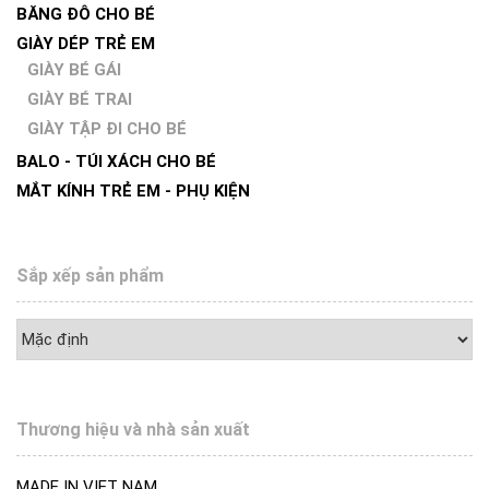
BĂNG ĐÔ CHO BÉ
GIÀY DÉP TRẺ EM
GIÀY BÉ GÁI
GIÀY BÉ TRAI
GIÀY TẬP ĐI CHO BÉ
BALO - TÚI XÁCH CHO BÉ
MẮT KÍNH TRẺ EM - PHỤ KIỆN
Sắp xếp sản phẩm
Thương hiệu và nhà sản xuất
MADE IN VIET NAM