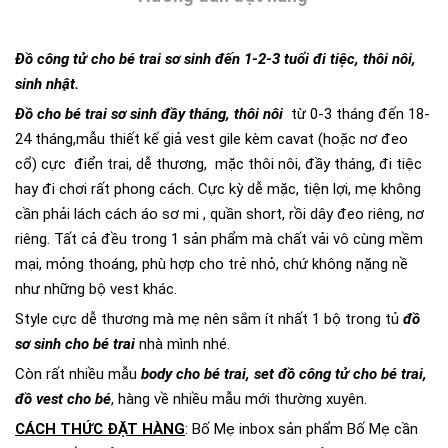
Đồ công tử cho bé trai sơ sinh đến 1-2-3 tuổi đi tiệc, thôi nôi,
sinh nhật.
Đồ cho bé trai sơ sinh đầy tháng, thôi nôi
từ 0-3 tháng đến 18-
24 tháng,mẫu thiết kế giả vest gile kèm cavat (hoặc nơ đeo
cổ) cực điển trai, dễ thương, mặc thôi nôi, đầy tháng, đi tiệc
hay đi chơi rất phong cách. Cực kỳ dễ mặc, tiện lợi, mẹ không
cần phải lách cách áo sơ mi , quần short, rồi dây đeo riêng, nơ
riêng. Tất cả đều trong 1 sản phẩm mà chất vải vô cùng mềm
mại, mỏng thoáng, phù hợp cho trẻ nhỏ, chứ không nặng nề
như những bộ vest khác.
Style cực dễ thương mà mẹ nên sắm ít nhất 1 bộ trong tủ
đồ
sơ sinh cho bé trai
nhà mình nhé.
Còn rất nhiều mẫu
body cho bé trai, set đồ công tử cho bé trai,
đồ vest cho bé
, hàng về nhiều mẫu mới thường xuyên.
CÁCH THỨC ĐẶT HÀNG
: Bố Mẹ inbox sản phẩm Bố Mẹ cần