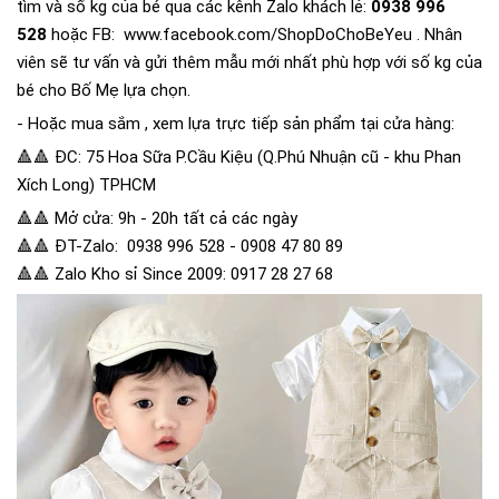
tìm và số kg của bé qua các kênh Zalo khách lẻ:
0938 996
528
hoặc FB:
www.facebook.com/ShopDoChoBeYeu
. Nhân
viên sẽ tư vấn và gửi thêm mẫu mới nhất phù hợp với số kg của
bé cho Bố Mẹ lựa chọn.
- Hoặc mua sắm , xem lựa trực tiếp sản phẩm tại cửa hàng:
🔺🔺 ĐC: 75 Hoa Sữa P.Cầu Kiệu (Q.Phú Nhuận cũ - khu Phan
Xích Long) TPHCM
🔺🔺 Mở cửa: 9h - 20h tất cả các ngày
🔺🔺 ĐT-Zalo: 0938 996 528 - 0908 47 80 89
🔺🔺 Zalo Kho sỉ Since 2009: 0917 28 27 68