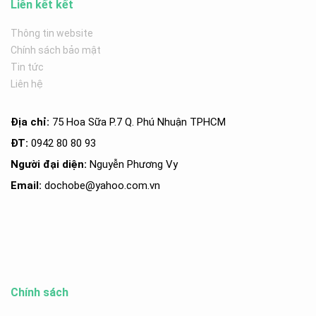
Liên kết kết
Thông tin website
Chính sách bảo mật
Tin tức
Liên hệ
Địa chỉ:
75 Hoa Sữa P.7 Q. Phú Nhuận TPHCM
ĐT:
0942 80 80 93
Người đại diện:
Nguyễn Phương Vy
Email:
dochobe
@yahoo.com.v
n
Chính sách