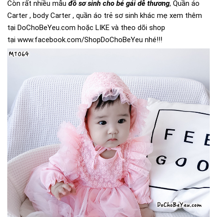
Còn rất nhiều mẫu
đồ sơ sinh cho bé gái dễ thương
, Quần áo
Carter , body Carter , quần áo trẻ sơ sinh khác mẹ xem thêm
tại
DoChoBeYeu.com
hoặc LIKE và theo dõi shop
tại
www.facebook.com/ShopDoChoBeYeu
nhé!!!