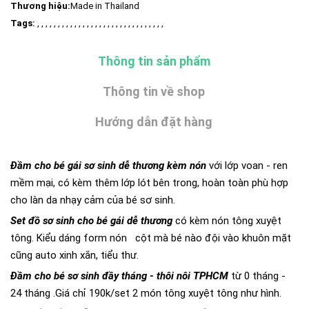
Thương hiệu:
Made in Thailand
Tags:
, , , , , , , , , , , , , , , , , , , , , , , , , , , , , , ,
Thông tin sản phẩm
Thông tin về shop
Hướng dẫn đặt hàng
Đầm cho bé gái sơ sinh dễ thương kèm nón
với lớp voan - ren
mềm mại, có kèm thêm lớp lót bên trong, hoàn toàn phù hợp
cho làn da nhạy cảm của bé sơ sinh.
Set đồ sơ sinh cho bé gái dễ thương
có kèm nón tông xuyệt
tông. Kiểu dáng form nón cột mà bé nào đội vào khuôn mặt
cũng auto xinh xắn, tiểu thư.
Đầm cho bé sơ sinh đầy tháng - thôi nôi TPHCM
từ 0 tháng -
24 tháng .Giá chỉ 190k/set 2 món tông xuyệt tông như hình.