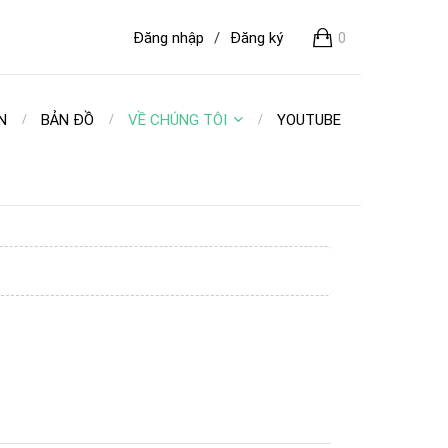
Đăng nhập
/
Đăng ký
0
N
BẢN ĐỒ
VỀ CHÚNG TÔI
YOUTUBE