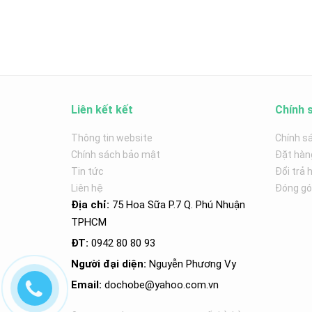
Liên kết kết
Chính 
Thông tin website
Chính s
Chính sách bảo mật
Đặt hàn
Tin tức
Đổi trả 
Liên hệ
Đóng góp
Địa chỉ:
75 Hoa Sữa P.7 Q. Phú Nhuận
TPHCM
ĐT:
0942 80 80 93
Người đại diện:
Nguyễn Phương Vy
Email:
dochobe
@yahoo.com.v
n