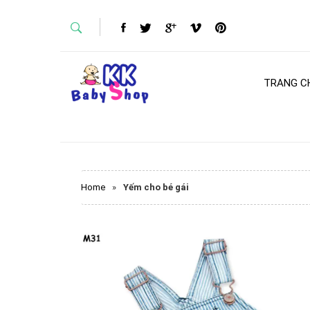
TRANG C
Home
»
Yếm cho bé gái