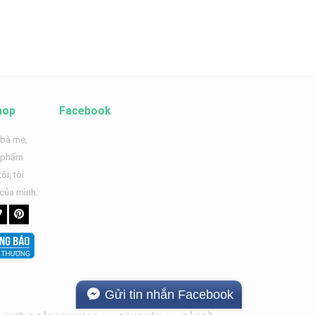
hop
Facebook
 bà mẹ,
n phẩm
ôi, tôi
 của mình.
Gửi tin nhắn Facebook