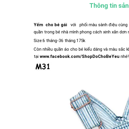
Thông tin sả
Yếm cho bé gái
với
phối màu sành điệu cùng c
quần trong bé nhà mình phong cách xinh xắn dơn m
Size:6 tháng-36 tháng.175k
Còn nhiều quần áo cho bé kiểu dáng và màu sắc k
tại
www.facebook.com/ShopDoChoBeYeu
nhé!