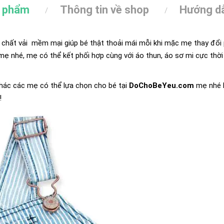
n phẩm
Thông tin về shop
Hướng dẫ
hất vải mềm mại giúp bé thật thoải mái mỗi khi mặc mẹ thay đổi 
ẹ nhé, mẹ có thể kết phối hợp cùng với áo thun, áo sơ mi cực thời 
hác các mẹ có thể lựa chọn cho bé tại
DoChoBeYeu.com
mẹ nhé h
!