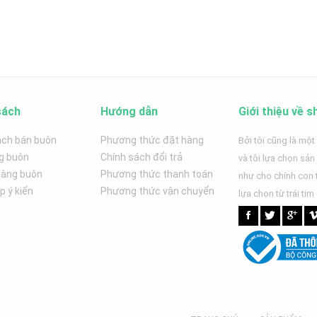
sách
Hướng dẫn
Giới thiệu về s
ách bán buôn
Phương thức đặt hàng
Bởi tôi cũng là một
g buôn
Chính sách đổi trả
và tôi lựa chọn sả
hàng buôn
Phương thức thanh toán
như cho chính con t
 ý kiến
Phương thức vận chuyển
lựa chọn từ trái tim